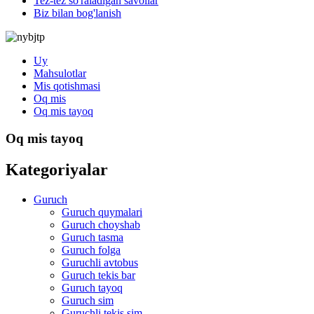
Tez-tez so'raladigan savollar
Biz bilan bog'lanish
Uy
Mahsulotlar
Mis qotishmasi
Oq mis
Oq mis tayoq
Oq mis tayoq
Kategoriyalar
Guruch
Guruch quymalari
Guruch choyshab
Guruch tasma
Guruch folga
Guruchli avtobus
Guruch tekis bar
Guruch tayoq
Guruch sim
Guruchli tekis sim