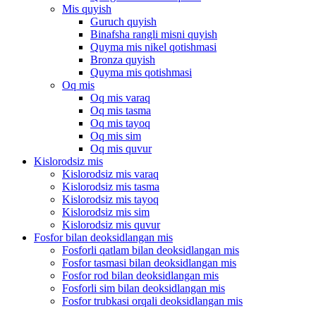
Mis quyish
Guruch quyish
Binafsha rangli misni quyish
Quyma mis nikel qotishmasi
Bronza quyish
Quyma mis qotishmasi
Oq mis
Oq mis varaq
Oq mis tasma
Oq mis tayoq
Oq mis sim
Oq mis quvur
Kislorodsiz mis
Kislorodsiz mis varaq
Kislorodsiz mis tasma
Kislorodsiz mis tayoq
Kislorodsiz mis sim
Kislorodsiz mis quvur
Fosfor bilan deoksidlangan mis
Fosforli qatlam bilan deoksidlangan mis
Fosfor tasmasi bilan deoksidlangan mis
Fosfor rod bilan deoksidlangan mis
Fosforli sim bilan deoksidlangan mis
Fosfor trubkasi orqali deoksidlangan mis