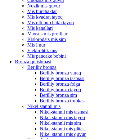
Choksiz mis quvur
Nozik mis quvur
Mis burchaklar
Mis kvadrat tayoq
Mis olti burchakli tayoq
Mis kanallari
Maxsus mis profillar
Kislorodsiz mis sim
Mis I nur
Elektrolitik mis
Mis pancake bobini
Bronza qotishmasi
Berilliy bronza
Berilliy bronza varaq
Berilliy bronza tasmasi
Berilliy bronza folga
Berilliy bronza tayoq
Berilliy bronza sim
Berilliy bronza trubkasi
Nikel-stannli mis
Nikel-stannli mis tasmasi
Nikel-stannli mis tayoq
Nikel-stannli mis sim
Nikel-stannli mis plitasi
Nikel-stannli mis quvur