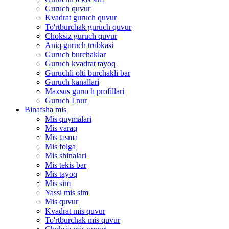
Guruch quvur
Kvadrat guruch quvur
To'rtburchak guruch quvur
Choksiz guruch quvur
Aniq guruch trubkasi
Guruch burchaklar
Guruch kvadrat tayoq
Guruchli olti burchakli bar
Guruch kanallari
Maxsus guruch profillari
Guruch I nur
Binafsha mis
Mis quymalari
Mis varaq
Mis tasma
Mis folga
Mis shinalari
Mis tekis bar
Mis tayoq
Mis sim
Yassi mis sim
Mis quvur
Kvadrat mis quvur
To'rtburchak mis quvur