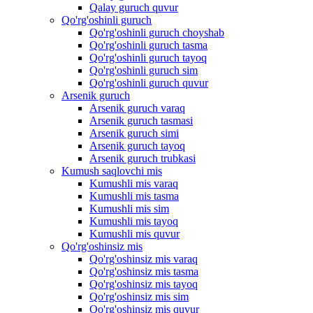
Qalay guruch quvur
Qo'rg'oshinli guruch
Qo'rg'oshinli guruch choyshab
Qo'rg'oshinli guruch tasma
Qo'rg'oshinli guruch tayoq
Qo'rg'oshinli guruch sim
Qo'rg'oshinli guruch quvur
Arsenik guruch
Arsenik guruch varaq
Arsenik guruch tasmasi
Arsenik guruch simi
Arsenik guruch tayoq
Arsenik guruch trubkasi
Kumush saqlovchi mis
Kumushli mis varaq
Kumushli mis tasma
Kumushli mis sim
Kumushli mis tayoq
Kumushli mis quvur
Qo'rg'oshinsiz mis
Qo'rg'oshinsiz mis varaq
Qo'rg'oshinsiz mis tasma
Qo'rg'oshinsiz mis tayoq
Qo'rg'oshinsiz mis sim
Qo'rg'oshinsiz mis quvur