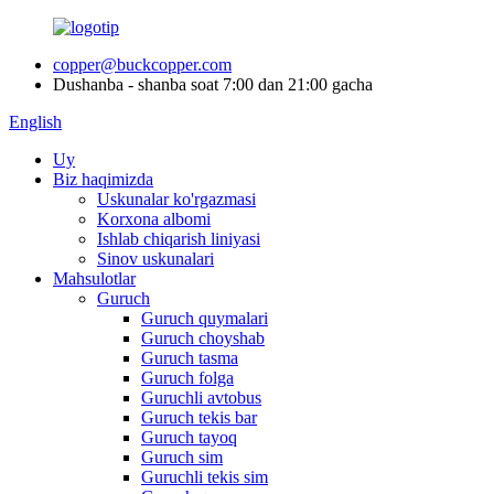
copper@buckcopper.com
Dushanba - shanba soat 7:00 dan 21:00 gacha
English
Uy
Biz haqimizda
Uskunalar ko'rgazmasi
Korxona albomi
Ishlab chiqarish liniyasi
Sinov uskunalari
Mahsulotlar
Guruch
Guruch quymalari
Guruch choyshab
Guruch tasma
Guruch folga
Guruchli avtobus
Guruch tekis bar
Guruch tayoq
Guruch sim
Guruchli tekis sim