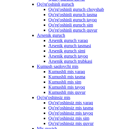
Qo'rg'oshinli guruch
Qo'rg'oshinli guruch choyshab
Qo'rg'oshinli guruch tasma
Qo'rg'oshinli guruch tayoq
Qo'rg'oshinli guruch sim
Qo'rg'oshinli guruch quvur
Arsenik guruch
Arsenik guruch varaq
Arsenik guruch tasmasi
Arsenik guruch simi
Arsenik guruch tayoq
Arsenik guruch trubkasi
Kumush saqlovchi mis
Kumushli mis varaq
Kumushli mis tasma
Kumushli mis sim
Kumushli mis tayoq
Kumushli mis quvur
Qo'rg'oshinsiz mis
Qo'rg'oshinsiz mis varaq
Qo'rg'oshinsiz mis tasma
Qo'rg'oshinsiz mis tayoq
Qo'rg'oshinsiz mis sim
Qo'rg'oshinsiz mis quvur
Mis quyish