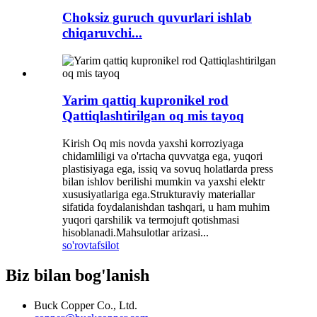
Choksiz guruch quvurlari ishlab
chiqaruvchi...
Yarim qattiq kupronikel rod
Qattiqlashtirilgan oq mis tayoq
Kirish Oq mis novda yaxshi korroziyaga
chidamliligi va o'rtacha quvvatga ega, yuqori
plastisiyaga ega, issiq va sovuq holatlarda press
bilan ishlov berilishi mumkin va yaxshi elektr
xususiyatlariga ega.Strukturaviy materiallar
sifatida foydalanishdan tashqari, u ham muhim
yuqori qarshilik va termojuft qotishmasi
hisoblanadi.Mahsulotlar arizasi...
so'rov
tafsilot
Biz bilan bog'lanish
Buck Copper Co., Ltd.