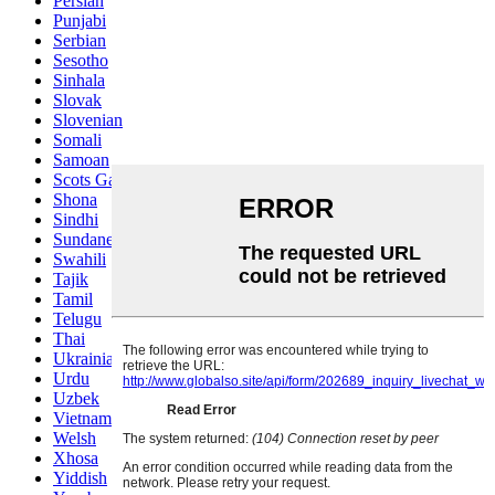
Persian
Punjabi
Serbian
Sesotho
Sinhala
Slovak
Slovenian
Somali
Samoan
Scots Gaelic
Shona
Sindhi
Sundanese
Swahili
Tajik
Tamil
Telugu
Thai
Ukrainian
Urdu
Uzbek
Vietnamese
Welsh
Xhosa
Yiddish