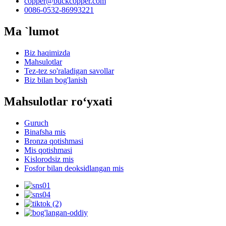
copper@buckcopper.com
0086-0532-86993221
Ma `lumot
Biz haqimizda
Mahsulotlar
Tez-tez so'raladigan savollar
Biz bilan bog'lanish
Mahsulotlar roʻyxati
Guruch
Binafsha mis
Bronza qotishmasi
Mis qotishmasi
Kislorodsiz mis
Fosfor bilan deoksidlangan mis