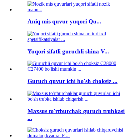
Aniq mis quvur yuqori Qu...
Yuqori sifatli guruchli shina V...
Guruch quvur ichi bo'sh choksiz ...
Maxsus to'rtburchak guruch trubkasi
...