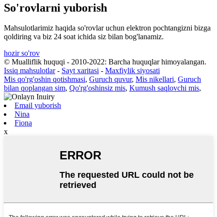
So'rovlarni yuborish
Mahsulotlarimiz haqida so'rovlar uchun elektron pochtangizni bizga
qoldiring va biz 24 soat ichida siz bilan bog'lanamiz.
hozir so'rov
© Mualliflik huquqi - 2010-2022: Barcha huquqlar himoyalangan.
Issiq mahsulotlar
-
Sayt xaritasi
-
Maxfiylik siyosati
Mis qo'rg'oshin qotishmasi
,
Guruch quvur
,
Mis nikellari
,
Guruch
bilan qoplangan sim
,
Qo'rg'oshinsiz mis
,
Kumush saqlovchi mis
,
Email yuborish
Nina
Fiona
x