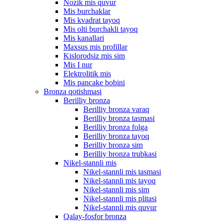
Nozik mis quvur
Mis burchaklar
Mis kvadrat tayoq
Mis olti burchakli tayoq
Mis kanallari
Maxsus mis profillar
Kislorodsiz mis sim
Mis I nur
Elektrolitik mis
Mis pancake bobini
Bronza qotishmasi
Berilliy bronza
Berilliy bronza varaq
Berilliy bronza tasmasi
Berilliy bronza folga
Berilliy bronza tayoq
Berilliy bronza sim
Berilliy bronza trubkasi
Nikel-stannli mis
Nikel-stannli mis tasmasi
Nikel-stannli mis tayoq
Nikel-stannli mis sim
Nikel-stannli mis plitasi
Nikel-stannli mis quvur
Qalay-fosfor bronza