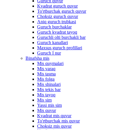
Guruch quvur
Kvadrat guruch quvur
To'rtburchak guruch quvur
Choksiz guruch quvur
Aniq guruch trubkasi
Guruch burchaklar
Guruch kvadrat tayoq
Guruchli olti burchakli bar
Guruch kanallari
Maxsus guruch profillari
Guruch I nur
Binafsha mis
Mis quymalari
Mis varaq
Mis tasma
Mis folga
Mis shinalari
Mis tekis bar
Mis tayoq
Mis sim
Yassi mis sim
Mis quvur
Kvadrat mis quvur
To'rtburchak mis quvur
Choksiz mis quvur