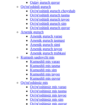
Qalay guruch quvur
Qo'rg'oshinli guruch
Qo'rg'oshinli guruch choyshab
Qo'rg'oshinli guruch tasma
Qo'rg'oshinli guruch tayoq
Qo'rg'oshinli guruch sim
Qo'rg'oshinli guruch quvur
Arsenik guruch
Arsenik guruch varaq
Arsenik guruch tasmasi
Arsenik guruch simi
Arsenik guruch tayoq
Arsenik guruch trubkasi
Kumush saqlovchi mis
Kumushli mis varaq
Kumushli mis tasma
Kumushli mis sim
Kumushli mis tayoq
Kumushli mis quvur
Qo'rg'oshinsiz mis
Qo'rg'oshinsiz mis varaq
Qo'rg'oshinsiz mis tasma
Qo'rg'oshinsiz mis tayoq
Qo'rg'oshinsiz mis sim
Qo'rg'oshinsiz mis quvur