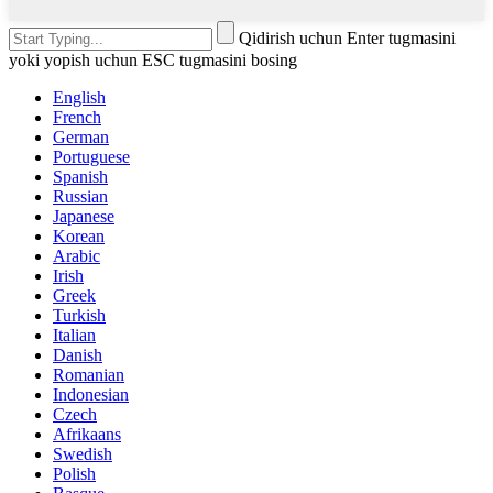
Qidirish uchun Enter tugmasini
yoki yopish uchun ESC tugmasini bosing
English
French
German
Portuguese
Spanish
Russian
Japanese
Korean
Arabic
Irish
Greek
Turkish
Italian
Danish
Romanian
Indonesian
Czech
Afrikaans
Swedish
Polish