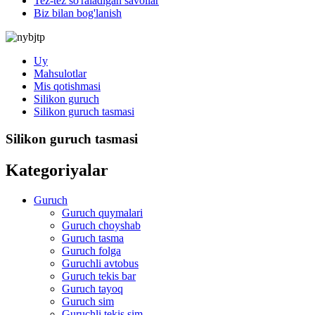
Tez-tez so'raladigan savollar
Biz bilan bog'lanish
Uy
Mahsulotlar
Mis qotishmasi
Silikon guruch
Silikon guruch tasmasi
Silikon guruch tasmasi
Kategoriyalar
Guruch
Guruch quymalari
Guruch choyshab
Guruch tasma
Guruch folga
Guruchli avtobus
Guruch tekis bar
Guruch tayoq
Guruch sim
Guruchli tekis sim