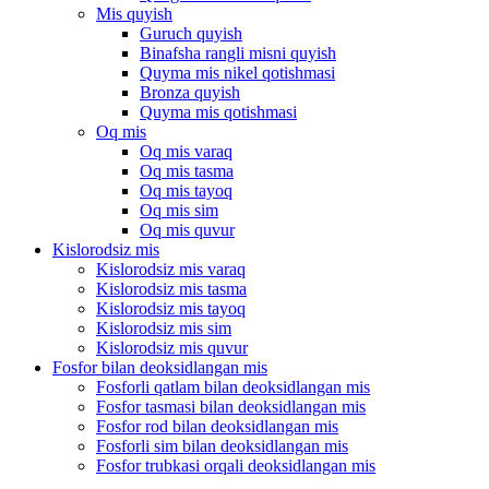
Mis quyish
Guruch quyish
Binafsha rangli misni quyish
Quyma mis nikel qotishmasi
Bronza quyish
Quyma mis qotishmasi
Oq mis
Oq mis varaq
Oq mis tasma
Oq mis tayoq
Oq mis sim
Oq mis quvur
Kislorodsiz mis
Kislorodsiz mis varaq
Kislorodsiz mis tasma
Kislorodsiz mis tayoq
Kislorodsiz mis sim
Kislorodsiz mis quvur
Fosfor bilan deoksidlangan mis
Fosforli qatlam bilan deoksidlangan mis
Fosfor tasmasi bilan deoksidlangan mis
Fosfor rod bilan deoksidlangan mis
Fosforli sim bilan deoksidlangan mis
Fosfor trubkasi orqali deoksidlangan mis