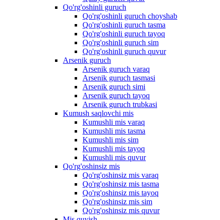
Qo'rg'oshinli guruch
Qo'rg'oshinli guruch choyshab
Qo'rg'oshinli guruch tasma
Qo'rg'oshinli guruch tayoq
Qo'rg'oshinli guruch sim
Qo'rg'oshinli guruch quvur
Arsenik guruch
Arsenik guruch varaq
Arsenik guruch tasmasi
Arsenik guruch simi
Arsenik guruch tayoq
Arsenik guruch trubkasi
Kumush saqlovchi mis
Kumushli mis varaq
Kumushli mis tasma
Kumushli mis sim
Kumushli mis tayoq
Kumushli mis quvur
Qo'rg'oshinsiz mis
Qo'rg'oshinsiz mis varaq
Qo'rg'oshinsiz mis tasma
Qo'rg'oshinsiz mis tayoq
Qo'rg'oshinsiz mis sim
Qo'rg'oshinsiz mis quvur
Mis quyish