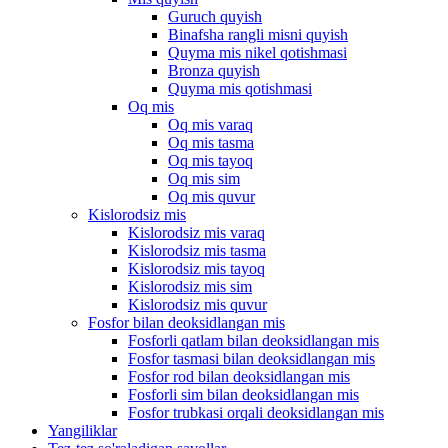
Guruch quyish
Binafsha rangli misni quyish
Quyma mis nikel qotishmasi
Bronza quyish
Quyma mis qotishmasi
Oq mis
Oq mis varaq
Oq mis tasma
Oq mis tayoq
Oq mis sim
Oq mis quvur
Kislorodsiz mis
Kislorodsiz mis varaq
Kislorodsiz mis tasma
Kislorodsiz mis tayoq
Kislorodsiz mis sim
Kislorodsiz mis quvur
Fosfor bilan deoksidlangan mis
Fosforli qatlam bilan deoksidlangan mis
Fosfor tasmasi bilan deoksidlangan mis
Fosfor rod bilan deoksidlangan mis
Fosforli sim bilan deoksidlangan mis
Fosfor trubkasi orqali deoksidlangan mis
Yangiliklar