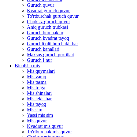
Guruch quvur
Kvadrat guruch quvur
To'rtburchak guruch quvur
Choksiz guruch quvur
Aniq guruch trubkasi
Guruch burchaklar
Guruch kvadrat tayoq
Guruchli olti burchakli bar
Guruch kanallari
Maxsus guruch profillari
Guruch I nur
Binafsha mis
Mis quymalari
Mis varaq
Mis tasma
Mis folga
Mis shinalari
Mis tekis bar
Mis tayoq
Mis sim
Yassi mis sim
Mis quvur
Kvadrat mis quvur
To'rtburchak mis quvur