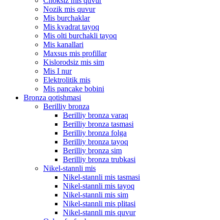
Choksiz mis quvur
Nozik mis quvur
Mis burchaklar
Mis kvadrat tayoq
Mis olti burchakli tayoq
Mis kanallari
Maxsus mis profillar
Kislorodsiz mis sim
Mis I nur
Elektrolitik mis
Mis pancake bobini
Bronza qotishmasi
Berilliy bronza
Berilliy bronza varaq
Berilliy bronza tasmasi
Berilliy bronza folga
Berilliy bronza tayoq
Berilliy bronza sim
Berilliy bronza trubkasi
Nikel-stannli mis
Nikel-stannli mis tasmasi
Nikel-stannli mis tayoq
Nikel-stannli mis sim
Nikel-stannli mis plitasi
Nikel-stannli mis quvur