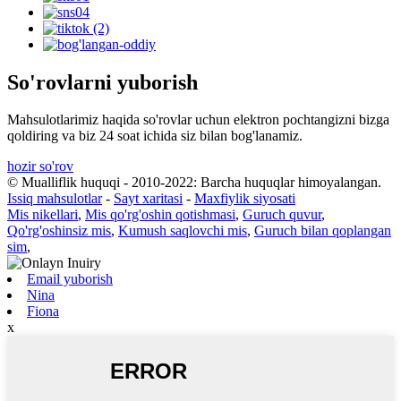
So'rovlarni yuborish
Mahsulotlarimiz haqida so'rovlar uchun elektron pochtangizni bizga
qoldiring va biz 24 soat ichida siz bilan bog'lanamiz.
hozir so'rov
© Mualliflik huquqi - 2010-2022: Barcha huquqlar himoyalangan.
Issiq mahsulotlar
-
Sayt xaritasi
-
Maxfiylik siyosati
Mis nikellari
,
Mis qo'rg'oshin qotishmasi
,
Guruch quvur
,
Qo'rg'oshinsiz mis
,
Kumush saqlovchi mis
,
Guruch bilan qoplangan
sim
,
Email yuborish
Nina
Fiona
x