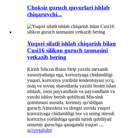
Choksiz guruch quvurlari ishlab
chiqaruvchi...
Yuqori sifatli ishlab chiqarish bilan
Cusi16 silikon guruch tasmasini
yetkazib bering
Kirish Silicon Brass Strip yaxshi mexanik
xususiyatlarga ega, korroziyaga chidamliligi
yuqori, korroziya yorilishi tendentsiyasi yo'q,
issiq va sovuq sharoitlarda yaxshi bosim bilan
ishlash, oson payvandlash va payvandlash va
yaxshi ishlov berish qobiliyati.Mis-sink
qotishmasi asosida, kremniy qo'shilgan
guruch.Atmosfera va dengiz suvida yuqori
korroziyaga chidamliligi bor va uning stressli
korroziya yorilishiga qarshi turish qobiliyati
umumiy guruchga qaraganda yuqori ....
so'rov
tafsilot