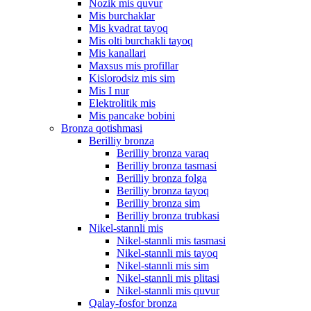
Nozik mis quvur
Mis burchaklar
Mis kvadrat tayoq
Mis olti burchakli tayoq
Mis kanallari
Maxsus mis profillar
Kislorodsiz mis sim
Mis I nur
Elektrolitik mis
Mis pancake bobini
Bronza qotishmasi
Berilliy bronza
Berilliy bronza varaq
Berilliy bronza tasmasi
Berilliy bronza folga
Berilliy bronza tayoq
Berilliy bronza sim
Berilliy bronza trubkasi
Nikel-stannli mis
Nikel-stannli mis tasmasi
Nikel-stannli mis tayoq
Nikel-stannli mis sim
Nikel-stannli mis plitasi
Nikel-stannli mis quvur
Qalay-fosfor bronza