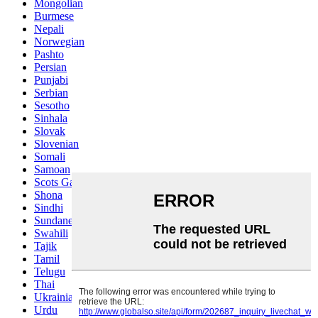
Mongolian
Burmese
Nepali
Norwegian
Pashto
Persian
Punjabi
Serbian
Sesotho
Sinhala
Slovak
Slovenian
Somali
Samoan
Scots Gaelic
Shona
Sindhi
Sundanese
Swahili
Tajik
Tamil
Telugu
Thai
Ukrainian
Urdu