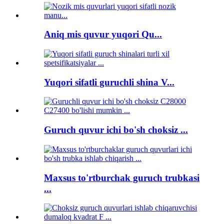
Aniq mis quvur yuqori Qu...
Yuqori sifatli guruchli shina V...
Guruch quvur ichi bo'sh choksiz ...
Maxsus to'rtburchak guruch trubkasi
...