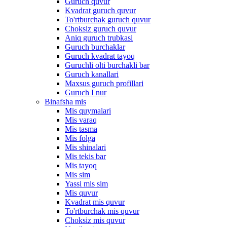
Guruch quvur
Kvadrat guruch quvur
To'rtburchak guruch quvur
Choksiz guruch quvur
Aniq guruch trubkasi
Guruch burchaklar
Guruch kvadrat tayoq
Guruchli olti burchakli bar
Guruch kanallari
Maxsus guruch profillari
Guruch I nur
Binafsha mis
Mis quymalari
Mis varaq
Mis tasma
Mis folga
Mis shinalari
Mis tekis bar
Mis tayoq
Mis sim
Yassi mis sim
Mis quvur
Kvadrat mis quvur
To'rtburchak mis quvur
Choksiz mis quvur