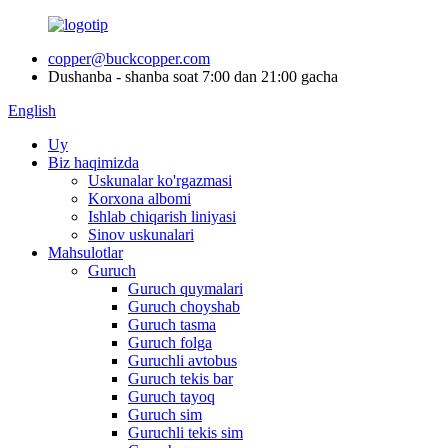
copper@buckcopper.com
Dushanba - shanba soat 7:00 dan 21:00 gacha
English
Uy
Biz haqimizda
Uskunalar ko'rgazmasi
Korxona albomi
Ishlab chiqarish liniyasi
Sinov uskunalari
Mahsulotlar
Guruch
Guruch quymalari
Guruch choyshab
Guruch tasma
Guruch folga
Guruchli avtobus
Guruch tekis bar
Guruch tayoq
Guruch sim
Guruchli tekis sim