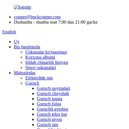
copper@buckcopper.com
Dushanba - shanba soat 7:00 dan 21:00 gacha
English
Uy
Biz haqimizda
Uskunalar ko'rgazmasi
Korxona albomi
Ishlab chiqarish liniyasi
Sinov uskunalari
Mahsulotlar
Elektrolitik mis
Guruch
Guruch quymalari
Guruch choyshab
Guruch tasma
Guruch folga
Guruchli avtobus
Guruch tekis bar
Guruch tayoq
Guruch sim