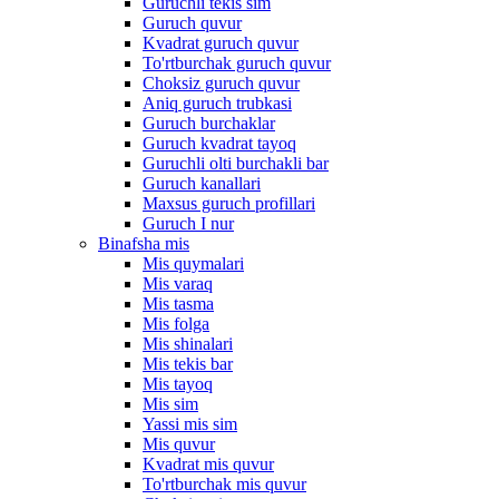
Guruchli tekis sim
Guruch quvur
Kvadrat guruch quvur
To'rtburchak guruch quvur
Choksiz guruch quvur
Aniq guruch trubkasi
Guruch burchaklar
Guruch kvadrat tayoq
Guruchli olti burchakli bar
Guruch kanallari
Maxsus guruch profillari
Guruch I nur
Binafsha mis
Mis quymalari
Mis varaq
Mis tasma
Mis folga
Mis shinalari
Mis tekis bar
Mis tayoq
Mis sim
Yassi mis sim
Mis quvur
Kvadrat mis quvur
To'rtburchak mis quvur