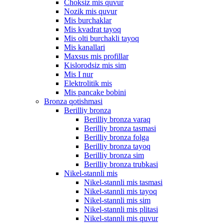
Choksiz mis quvur
Nozik mis quvur
Mis burchaklar
Mis kvadrat tayoq
Mis olti burchakli tayoq
Mis kanallari
Maxsus mis profillar
Kislorodsiz mis sim
Mis I nur
Elektrolitik mis
Mis pancake bobini
Bronza qotishmasi
Berilliy bronza
Berilliy bronza varaq
Berilliy bronza tasmasi
Berilliy bronza folga
Berilliy bronza tayoq
Berilliy bronza sim
Berilliy bronza trubkasi
Nikel-stannli mis
Nikel-stannli mis tasmasi
Nikel-stannli mis tayoq
Nikel-stannli mis sim
Nikel-stannli mis plitasi
Nikel-stannli mis quvur