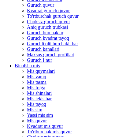
Guruch quvur
Kvadrat guruch quvur
To'rtburchak guruch quvur
Choksiz guruch quvur
Aniq guruch trubkasi
Guruch burchaklar
Guruch kvadrat tayoq
Guruchli olti burchakli bar
Guruch kanallari
Maxsus guruch profillari
Guruch I nur
Binafsha mis
Mis quymalari
Mis varaq
Mis tasma
Mis folga
Mis shinalari
Mis tekis bar
Mis tayoq
Mis sim
Yassi mis sim
Mis quvur
Kvadrat mis quvur
To'rtburchak mis quvur