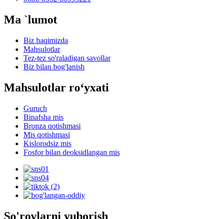
Ma `lumot
Biz haqimizda
Mahsulotlar
Tez-tez so'raladigan savollar
Biz bilan bog'lanish
Mahsulotlar roʻyxati
Guruch
Binafsha mis
Bronza qotishmasi
Mis qotishmasi
Kislorodsiz mis
Fosfor bilan deoksidlangan mis
So'rovlarni yuborish