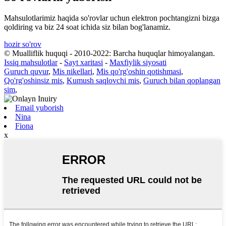
Mahsulotlarimiz haqida so'rovlar uchun elektron pochtangizni bizga
qoldiring va biz 24 soat ichida siz bilan bog'lanamiz.
hozir so'rov
© Mualliflik huquqi - 2010-2022: Barcha huquqlar himoyalangan.
Issiq mahsulotlar
-
Sayt xaritasi
-
Maxfiylik siyosati
Guruch quvur
,
Mis nikellari
,
Mis qo'rg'oshin qotishmasi
,
Qo'rg'oshinsiz mis
,
Kumush saqlovchi mis
,
Guruch bilan qoplangan
sim
,
Email yuborish
Nina
Fiona
x