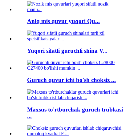
Aniq mis quvur yuqori Qu...
Yuqori sifatli guruchli shina V...
Guruch quvur ichi bo'sh choksiz ...
Maxsus to'rtburchak guruch trubkasi
...