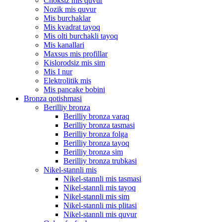
Choksiz mis quvur
Nozik mis quvur
Mis burchaklar
Mis kvadrat tayoq
Mis olti burchakli tayoq
Mis kanallari
Maxsus mis profillar
Kislorodsiz mis sim
Mis I nur
Elektrolitik mis
Mis pancake bobini
Bronza qotishmasi
Berilliy bronza
Berilliy bronza varaq
Berilliy bronza tasmasi
Berilliy bronza folga
Berilliy bronza tayoq
Berilliy bronza sim
Berilliy bronza trubkasi
Nikel-stannli mis
Nikel-stannli mis tasmasi
Nikel-stannli mis tayoq
Nikel-stannli mis sim
Nikel-stannli mis plitasi
Nikel-stannli mis quvur