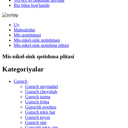
Tez-tez so'raladigan savollar
Biz bilan bog'lanish
Uy
Mahsulotlar
Mis qotishmasi
Mis-nikel-sink qotishmasi
Mis-nikel-sink qotishma plitasi
Mis-nikel-sink qotishma plitasi
Kategoriyalar
Guruch
Guruch quymalari
Guruch choyshab
Guruch tasma
Guruch folga
Guruchli avtobus
Guruch tekis bar
Guruch tayoq
Guruch sim
Guruchli tekis sim