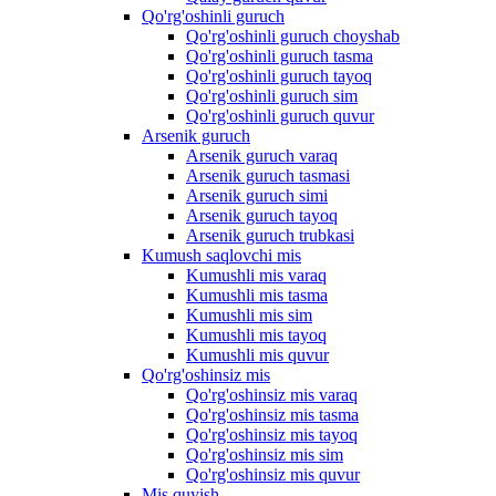
Qo'rg'oshinli guruch
Qo'rg'oshinli guruch choyshab
Qo'rg'oshinli guruch tasma
Qo'rg'oshinli guruch tayoq
Qo'rg'oshinli guruch sim
Qo'rg'oshinli guruch quvur
Arsenik guruch
Arsenik guruch varaq
Arsenik guruch tasmasi
Arsenik guruch simi
Arsenik guruch tayoq
Arsenik guruch trubkasi
Kumush saqlovchi mis
Kumushli mis varaq
Kumushli mis tasma
Kumushli mis sim
Kumushli mis tayoq
Kumushli mis quvur
Qo'rg'oshinsiz mis
Qo'rg'oshinsiz mis varaq
Qo'rg'oshinsiz mis tasma
Qo'rg'oshinsiz mis tayoq
Qo'rg'oshinsiz mis sim
Qo'rg'oshinsiz mis quvur
Mis quyish