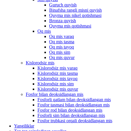
Guruch quyish
Binafsha rangli misni quyish
Quyma mis nikel qotishmasi
Bronza quyish
Quyma mis qotishmasi
Oq mis
Oq mis varaq
Oq mis tasma
Oq mis tayoq
Oq mis sim
Oq mis quvur
Kislorodsiz mis
Kislorodsiz mis varaq
Kislorodsiz mis tasma
Kislorodsiz mis tayoq
Kislorodsiz mis sim
Kislorodsiz mis quvur
Fosfor bilan deoksidlangan mis
Fosforli qatlam bilan deoksidlangan mis
Fosfor tasmasi bilan deoksidlangan mis
Fosfor rod bilan deoksidlangan mis
Fosforli sim bilan deoksidlangan mis
Fosfor trubkasi orqali deoksidlangan mis
Yangiliklar