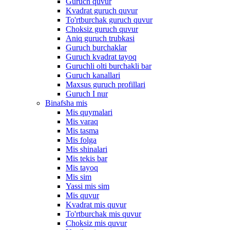
Guruch quvur
Kvadrat guruch quvur
To'rtburchak guruch quvur
Choksiz guruch quvur
Aniq guruch trubkasi
Guruch burchaklar
Guruch kvadrat tayoq
Guruchli olti burchakli bar
Guruch kanallari
Maxsus guruch profillari
Guruch I nur
Binafsha mis
Mis quymalari
Mis varaq
Mis tasma
Mis folga
Mis shinalari
Mis tekis bar
Mis tayoq
Mis sim
Yassi mis sim
Mis quvur
Kvadrat mis quvur
To'rtburchak mis quvur
Choksiz mis quvur