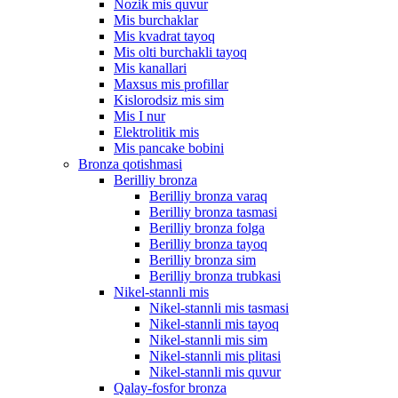
Nozik mis quvur
Mis burchaklar
Mis kvadrat tayoq
Mis olti burchakli tayoq
Mis kanallari
Maxsus mis profillar
Kislorodsiz mis sim
Mis I nur
Elektrolitik mis
Mis pancake bobini
Bronza qotishmasi
Berilliy bronza
Berilliy bronza varaq
Berilliy bronza tasmasi
Berilliy bronza folga
Berilliy bronza tayoq
Berilliy bronza sim
Berilliy bronza trubkasi
Nikel-stannli mis
Nikel-stannli mis tasmasi
Nikel-stannli mis tayoq
Nikel-stannli mis sim
Nikel-stannli mis plitasi
Nikel-stannli mis quvur
Qalay-fosfor bronza