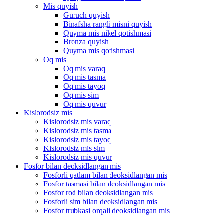
Mis quyish
Guruch quyish
Binafsha rangli misni quyish
Quyma mis nikel qotishmasi
Bronza quyish
Quyma mis qotishmasi
Oq mis
Oq mis varaq
Oq mis tasma
Oq mis tayoq
Oq mis sim
Oq mis quvur
Kislorodsiz mis
Kislorodsiz mis varaq
Kislorodsiz mis tasma
Kislorodsiz mis tayoq
Kislorodsiz mis sim
Kislorodsiz mis quvur
Fosfor bilan deoksidlangan mis
Fosforli qatlam bilan deoksidlangan mis
Fosfor tasmasi bilan deoksidlangan mis
Fosfor rod bilan deoksidlangan mis
Fosforli sim bilan deoksidlangan mis
Fosfor trubkasi orqali deoksidlangan mis