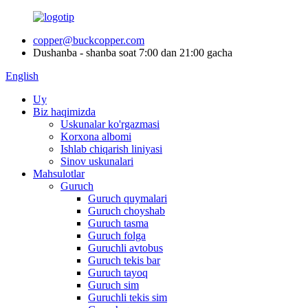
copper@buckcopper.com
Dushanba - shanba soat 7:00 dan 21:00 gacha
English
Uy
Biz haqimizda
Uskunalar ko'rgazmasi
Korxona albomi
Ishlab chiqarish liniyasi
Sinov uskunalari
Mahsulotlar
Guruch
Guruch quymalari
Guruch choyshab
Guruch tasma
Guruch folga
Guruchli avtobus
Guruch tekis bar
Guruch tayoq
Guruch sim
Guruchli tekis sim