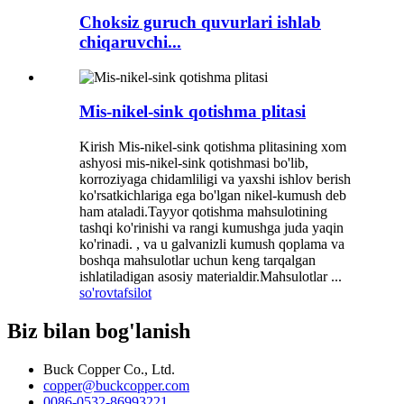
Choksiz guruch quvurlari ishlab
chiqaruvchi...
Mis-nikel-sink qotishma plitasi
Kirish Mis-nikel-sink qotishma plitasining xom
ashyosi mis-nikel-sink qotishmasi bo'lib,
korroziyaga chidamliligi va yaxshi ishlov berish
ko'rsatkichlariga ega bo'lgan nikel-kumush deb
ham ataladi.Tayyor qotishma mahsulotining
tashqi ko'rinishi va rangi kumushga juda yaqin
ko'rinadi. , va u galvanizli kumush qoplama va
boshqa mahsulotlar uchun keng tarqalgan
ishlatiladigan asosiy materialdir.Mahsulotlar ...
so'rov
tafsilot
Biz bilan bog'lanish
Buck Copper Co., Ltd.
copper@buckcopper.com
0086-0532-86993221