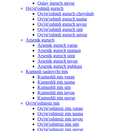
Qalay guruch quvur
Qo'rg'oshinli guruch
Qo'rg'oshinli guruch choyshab
Qo'rg'oshinli guruch tasma
Qo'rg'oshinli guruch tayoq
Qo'rg'oshinli guruch sim
Qo'rg'oshinli guruch quvur
Arsenik guruch
Arsenik guruch varaq
Arsenik guruch tasmasi
Arsenik guruch simi
Arsenik guruch tayoq
Arsenik guruch trubkasi
Kumush saqlovchi mis
Kumushli mis varaq
Kumushli mis tasma
Kumushli mis sim
Kumushli mis tayoq
Kumushli mis quvur
Qo'rg'oshinsiz mis
Qo'rg'oshinsiz mis varaq
Qo'rg'oshinsiz mis tasma
Qo'rg'oshinsiz mis tayoq
Qo'rg'oshinsiz mis sim
Qo'rg'oshinsiz mis quvur