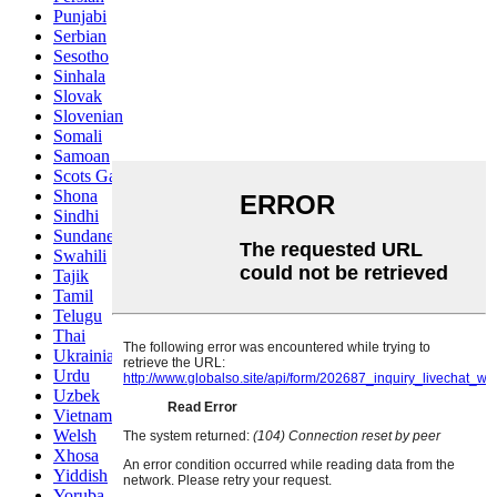
Punjabi
Serbian
Sesotho
Sinhala
Slovak
Slovenian
Somali
Samoan
Scots Gaelic
Shona
Sindhi
Sundanese
Swahili
Tajik
Tamil
Telugu
Thai
Ukrainian
Urdu
Uzbek
Vietnamese
Welsh
Xhosa
Yiddish
Yoruba