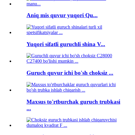
Aniq mis quvur yuqori Qu...
Yuqori sifatli guruchli shina V...
Guruch quvur ichi bo'sh choksiz ...
Maxsus to'rtburchak guruch trubkasi
...