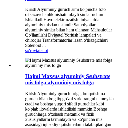
Kirish Alyuminiy guruch simi ko'pincha foto
o'tkazuvchanlik nisbati tufayli simlar uchun
ishlatiladi.Havo elektr uzatish liniyalarida
alyuminiy misdan ustundir.Samolyotlar
alyuminiy simlar bilan ham ulangan.Mahsulotlar
Qo'llanilishi Dvigatel Yoritish lampalari va
chiroqlar Transformatorlar lasan o'tkazgichlari
Solenoid ...
so'rov
tafsilot
Hajmi Maxsus alyuminiy Ssubstrate
mis folga alyuminiy mis folga
Kirish Alyuminiy guruch folga, bu qotishma
guruch bilan bog'liq go'zal sariq rangni namoyish
etadi va boshqa yuqori sifatli guruchlar kabi
ko'plab ilovalarda ishlatilishi mumkin.Boshqa
guruchlarga o'xshash mexanik va fizik
xususiyatlarni ta'minlaydi va ko'pincha mis
asosidagi iqtisodiy qotishmalarni talab qiladigan