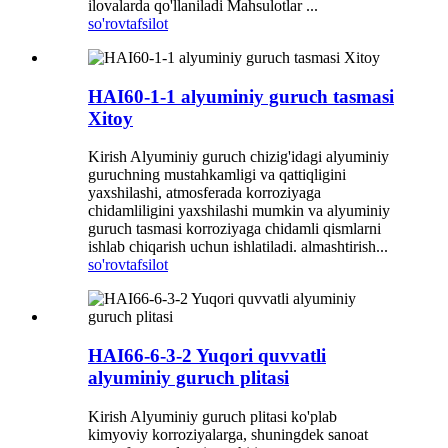
ilovalarda qo'llaniladi Mahsulotlar ...
so'rov
tafsilot
HAI60-1-1 alyuminiy guruch tasmasi
Xitoy
Kirish Alyuminiy guruch chizig'idagi alyuminiy
guruchning mustahkamligi va qattiqligini
yaxshilashi, atmosferada korroziyaga
chidamliligini yaxshilashi mumkin va alyuminiy
guruch tasmasi korroziyaga chidamli qismlarni
ishlab chiqarish uchun ishlatiladi. almashtirish...
so'rov
tafsilot
HAI66-6-3-2 Yuqori quvvatli
alyuminiy guruch plitasi
Kirish Alyuminiy guruch plitasi ko'plab
kimyoviy korroziyalarga, shuningdek sanoat