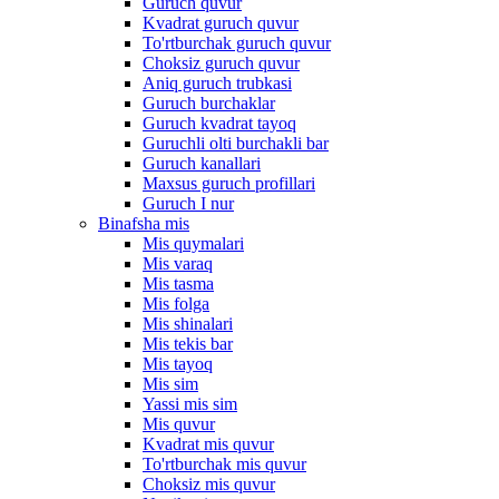
Guruch quvur
Kvadrat guruch quvur
To'rtburchak guruch quvur
Choksiz guruch quvur
Aniq guruch trubkasi
Guruch burchaklar
Guruch kvadrat tayoq
Guruchli olti burchakli bar
Guruch kanallari
Maxsus guruch profillari
Guruch I nur
Binafsha mis
Mis quymalari
Mis varaq
Mis tasma
Mis folga
Mis shinalari
Mis tekis bar
Mis tayoq
Mis sim
Yassi mis sim
Mis quvur
Kvadrat mis quvur
To'rtburchak mis quvur
Choksiz mis quvur