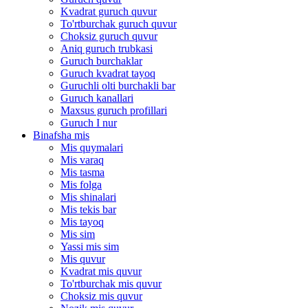
Kvadrat guruch quvur
To'rtburchak guruch quvur
Choksiz guruch quvur
Aniq guruch trubkasi
Guruch burchaklar
Guruch kvadrat tayoq
Guruchli olti burchakli bar
Guruch kanallari
Maxsus guruch profillari
Guruch I nur
Binafsha mis
Mis quymalari
Mis varaq
Mis tasma
Mis folga
Mis shinalari
Mis tekis bar
Mis tayoq
Mis sim
Yassi mis sim
Mis quvur
Kvadrat mis quvur
To'rtburchak mis quvur
Choksiz mis quvur