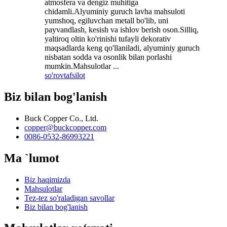
atmosfera va dengiz muhitiga
chidamli.Alyuminiy guruch lavha mahsuloti
yumshoq, egiluvchan metall bo'lib, uni
payvandlash, kesish va ishlov berish oson.Silliq,
yaltiroq oltin ko'rinishi tufayli dekorativ
maqsadlarda keng qo'llaniladi, alyuminiy guruch
nisbatan sodda va osonlik bilan porlashi
mumkin.Mahsulotlar ...
so'rov
tafsilot
Biz bilan bog'lanish
Buck Copper Co., Ltd.
copper@buckcopper.com
0086-0532-86993221
Ma `lumot
Biz haqimizda
Mahsulotlar
Tez-tez so'raladigan savollar
Biz bilan bog'lanish