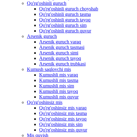
Qo'rg'oshinli guruch
Qo'rg'oshinli guruch choyshab
Qo'rg'oshinli guruch tasma
Qo'rg'oshinli guruch tayoq
Qo'rg'oshinli guruch sim
Qo'rg'oshinli guruch quvur
Arsenik guruch
Arsenik guruch varaq
Arsenik guruch tasmasi
Arsenik guruch simi
Arsenik guruch tayoq
Arsenik guruch trubkasi
Kumush saqlovchi mis
Kumushli mis varaq
Kumushli mis tasma
Kumushli mis sim
Kumushli mis tayoq
Kumushli mis quvur
Qo'rg'oshinsiz mis
Qo'rg'oshinsiz mis varaq
Qo'rg'oshinsiz mis tasma
Qo'rg'oshinsiz mis tayoq
Qo'rg'oshinsiz mis sim
Qo'rg'oshinsiz mis quvur
Mis quyish