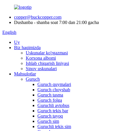
copper@buckcopper.com
Dushanba - shanba soat 7:00 dan 21:00 gacha
English
Uy
Biz haqimizda
Uskunalar ko'rgazmasi
Korxona albomi
Ishlab chiqarish liniyasi
Sinov uskunalari
Mahsulotlar
Guruch
Guruch quymalari
Guruch choyshab
Guruch tasma
Guruch folga
Guruchli avtobus
Guruch tekis bar
Guruch tayoq
Guruch sim
Guruchli tekis sim