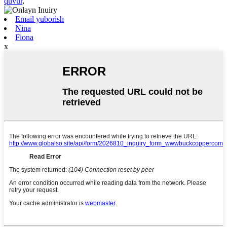
quvur
,
Email yuborish
Nina
Fiona
x