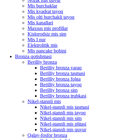
Nozik mis quvur
Mis burchaklar
Mis kvadrat tayoq
Mis olti burchakli tayoq
Mis kanallari
Maxsus mis profillar
Kislorodsiz mis sim
Mis I nur
Elektrolitik mis
Mis pancake bobini
Bronza qotishmasi
Berilliy bronza
Berilliy bronza varaq
Berilliy bronza tasmasi
Berilliy bronza folga
Berilliy bronza tayoq
Berilliy bronza sim
Berilliy bronza trubkasi
Nikel-stannli mis
Nikel-stannli mis tasmasi
Nikel-stannli mis tayoq
Nikel-stannli mis sim
Nikel-stannli mis plitasi
Nikel-stannli mis quvur
Qalay-fosfor bronza