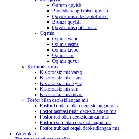
Guruch quyish
Binafsha rangli misni quyish
Quyma mis nikel qotishmasi
Bronza quyish
Quyma mis qotishmasi
Oq mis
Oq mis varaq
Oq mis tasma
Oq mis tayoq
Oq mis sim
Oq mis quvur
Kislorodsiz mis
Kislorodsiz mis varaq
Kislorodsiz mis tasma
Kislorodsiz mis tayoq
Kislorodsiz mis sim
Kislorodsiz mis quvur
Fosfor bilan deoksidlangan mis
Fosforli qatlam bilan deoksidlangan mis
Fosfor tasmasi bilan deoksidlangan mis
Fosfor rod bilan deoksidlangan mis
Fosforli sim bilan deoksidlangan mis
Fosfor trubkasi orqali deoksidlangan mis
Yangiliklar