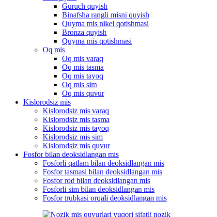
Guruch quyish
Binafsha rangli misni quyish
Quyma mis nikel qotishmasi
Bronza quyish
Quyma mis qotishmasi
Oq mis
Oq mis varaq
Oq mis tasma
Oq mis tayoq
Oq mis sim
Oq mis quvur
Kislorodsiz mis
Kislorodsiz mis varaq
Kislorodsiz mis tasma
Kislorodsiz mis tayoq
Kislorodsiz mis sim
Kislorodsiz mis quvur
Fosfor bilan deoksidlangan mis
Fosforli qatlam bilan deoksidlangan mis
Fosfor tasmasi bilan deoksidlangan mis
Fosfor rod bilan deoksidlangan mis
Fosforli sim bilan deoksidlangan mis
Fosfor trubkasi orqali deoksidlangan mis