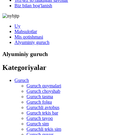
Tez-tez so'raladigan savollar
Biz bilan bog'lanish
Uy
Mahsulotlar
Mis qotishmasi
Alyuminiy guruch
Alyuminiy guruch
Kategoriyalar
Guruch
Guruch quymalari
Guruch choyshab
Guruch tasma
Guruch folga
Guruchli avtobus
Guruch tekis bar
Guruch tayoq
Guruch sim
Guruchli tekis sim
Guruch quvur