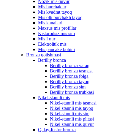
Nozik mis quvur
Mis burchaklar
Mis kvadrat tayoq
Mis olti burchakli tayoq
Mis kanallari
Maxsus mis profillar
Kislorodsiz mis sim
Mis I nur
Elektrolitik mis
Mis pancake bobini
Bronza qotishmasi
Berilliy bronza
Berilliy bronza varaq
Berilliy bronza tasmasi
Berilliy bronza folga
Berilliy bronza tayoq
Berilliy bronza sim
Berilliy bronza trubkasi
Nikel-stannli mis
Nikel-stannli mis tasmasi
Nikel-stannli mis tayoq
Nikel-stannli mis sim
Nikel-stannli mis plitasi
Nikel-stannli mis quvur
Qalay-fosfor bronza