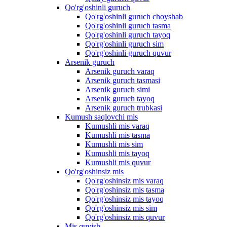
Qo'rg'oshinli guruch
Qo'rg'oshinli guruch choyshab
Qo'rg'oshinli guruch tasma
Qo'rg'oshinli guruch tayoq
Qo'rg'oshinli guruch sim
Qo'rg'oshinli guruch quvur
Arsenik guruch
Arsenik guruch varaq
Arsenik guruch tasmasi
Arsenik guruch simi
Arsenik guruch tayoq
Arsenik guruch trubkasi
Kumush saqlovchi mis
Kumushli mis varaq
Kumushli mis tasma
Kumushli mis sim
Kumushli mis tayoq
Kumushli mis quvur
Qo'rg'oshinsiz mis
Qo'rg'oshinsiz mis varaq
Qo'rg'oshinsiz mis tasma
Qo'rg'oshinsiz mis tayoq
Qo'rg'oshinsiz mis sim
Qo'rg'oshinsiz mis quvur
Mis quyish