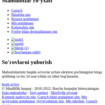
Mahsulotlar roʻyxati
Guruch
Binafsha mis
Bronza qotishmasi
Mis qotishmasi
Kislorodsiz mis
Fosfor bilan deoksidlangan mis
So'rovlarni yuborish
Mahsulotlarimiz haqida so'rovlar uchun elektron pochtangizni bizga
qoldiring va biz 24 soat ichida siz bilan bog'lanamiz.
hozir so'rov
© Mualliflik huquqi - 2010-2022: Barcha huquqlar himoyalangan.
Issiq mahsulotlar
-
Sayt xaritasi
-
Maxfiylik siyosati
Kumush saqlovchi mis
,
Guruch bilan qoplangan sim
,
Mis
qo'rg'oshin qotishmasi
,
Qo'rg'oshinsiz mis
,
Mis nikellari
,
Guruch