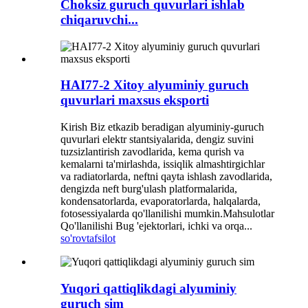
Choksiz guruch quvurlari ishlab
chiqaruvchi...
HAI77-2 Xitoy alyuminiy guruch
quvurlari maxsus eksporti
Kirish Biz etkazib beradigan alyuminiy-guruch
quvurlari elektr stantsiyalarida, dengiz suvini
tuzsizlantirish zavodlarida, kema qurish va
kemalarni ta'mirlashda, issiqlik almashtirgichlar
va radiatorlarda, neftni qayta ishlash zavodlarida,
dengizda neft burg'ulash platformalarida,
kondensatorlarda, evaporatorlarda, halqalarda,
fotosessiyalarda qo'llanilishi mumkin.Mahsulotlar
Qo'llanilishi Bug 'ejektorlari, ichki va orqa...
so'rov
tafsilot
Yuqori qattiqlikdagi alyuminiy
guruch sim