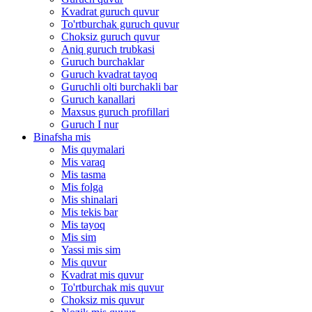
Kvadrat guruch quvur
To'rtburchak guruch quvur
Choksiz guruch quvur
Aniq guruch trubkasi
Guruch burchaklar
Guruch kvadrat tayoq
Guruchli olti burchakli bar
Guruch kanallari
Maxsus guruch profillari
Guruch I nur
Binafsha mis
Mis quymalari
Mis varaq
Mis tasma
Mis folga
Mis shinalari
Mis tekis bar
Mis tayoq
Mis sim
Yassi mis sim
Mis quvur
Kvadrat mis quvur
To'rtburchak mis quvur
Choksiz mis quvur