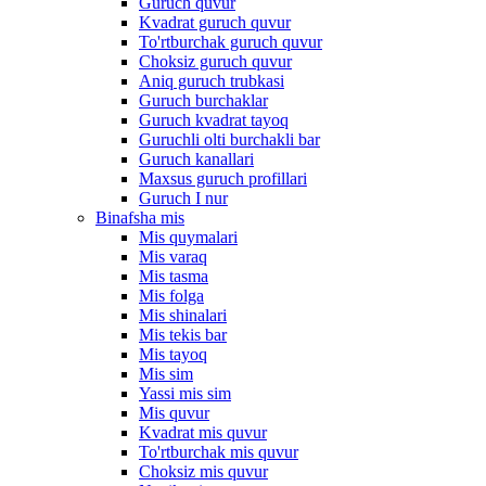
Guruch quvur
Kvadrat guruch quvur
To'rtburchak guruch quvur
Choksiz guruch quvur
Aniq guruch trubkasi
Guruch burchaklar
Guruch kvadrat tayoq
Guruchli olti burchakli bar
Guruch kanallari
Maxsus guruch profillari
Guruch I nur
Binafsha mis
Mis quymalari
Mis varaq
Mis tasma
Mis folga
Mis shinalari
Mis tekis bar
Mis tayoq
Mis sim
Yassi mis sim
Mis quvur
Kvadrat mis quvur
To'rtburchak mis quvur
Choksiz mis quvur