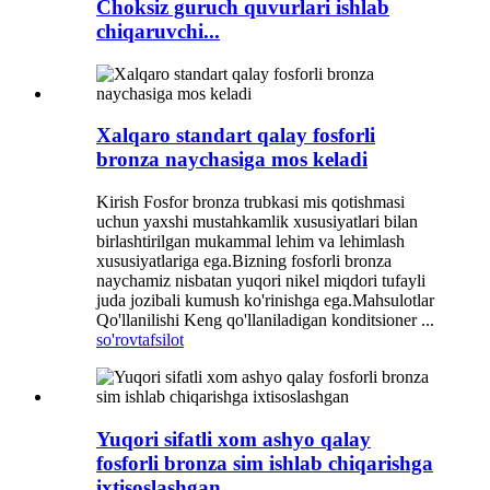
Choksiz guruch quvurlari ishlab
chiqaruvchi...
Xalqaro standart qalay fosforli
bronza naychasiga mos keladi
Kirish Fosfor bronza trubkasi mis qotishmasi
uchun yaxshi mustahkamlik xususiyatlari bilan
birlashtirilgan mukammal lehim va lehimlash
xususiyatlariga ega.Bizning fosforli bronza
naychamiz nisbatan yuqori nikel miqdori tufayli
juda jozibali kumush ko'rinishga ega.Mahsulotlar
Qo'llanilishi Keng qo'llaniladigan konditsioner ...
so'rov
tafsilot
Yuqori sifatli xom ashyo qalay
fosforli bronza sim ishlab chiqarishga
ixtisoslashgan