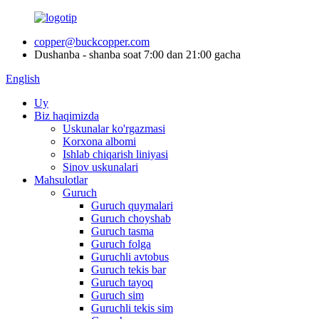
copper@buckcopper.com
Dushanba - shanba soat 7:00 dan 21:00 gacha
English
Uy
Biz haqimizda
Uskunalar ko'rgazmasi
Korxona albomi
Ishlab chiqarish liniyasi
Sinov uskunalari
Mahsulotlar
Guruch
Guruch quymalari
Guruch choyshab
Guruch tasma
Guruch folga
Guruchli avtobus
Guruch tekis bar
Guruch tayoq
Guruch sim
Guruchli tekis sim