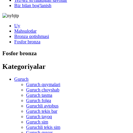
Tez-tez so'raladigan savollar
Biz bilan bog'lanish
Uy
Mahsulotlar
Bronza qotishmasi
Fosfor bronza
Fosfor bronza
Kategoriyalar
Guruch
Guruch quymalari
Guruch choyshab
Guruch tasma
Guruch folga
Guruchli avtobus
Guruch tekis bar
Guruch tayoq
Guruch sim
Guruchli tekis sim
Guruch quvur