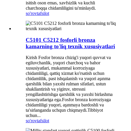
isitish oson emas, xavfsizlik va kuchli
charchoqqa chidamliligini ta'minlaydi.
so'rov
tafsilot
C5101 C5212 fosforli bronza
kamarning to'liq texnik xususiyatlari
Kirish Fosfor bronza chizig'i yuqori quvvat va
egiluvchanlik, yuqori charchoq va bahor
xususiyatlari, mukammal korroziyaga
chidamliligi, qattiq xizmat ko'rsatish uchun
chidamlilik, past ishqalanish va yuqori aşınma
qarshilik bilan yaxshi rulman sifatlari, ustun
shakllantirish va yigiruv, stressni
yengillashtirishga qarshilik va yaxshi birlashma
xususiyatlariga ega.Fosfor bronza korroziyaga
chidamliligi yuqori, aşınmaya bardoshli va
ta'sirlanganda uchqun chiqmaydi.Tibbiyot
uchun...
so'rov
tafsilot