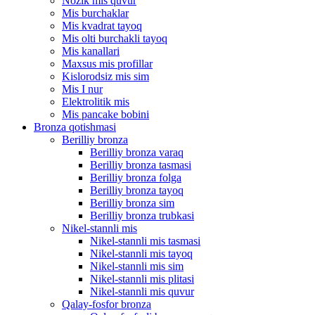
Nozik mis quvur
Mis burchaklar
Mis kvadrat tayoq
Mis olti burchakli tayoq
Mis kanallari
Maxsus mis profillar
Kislorodsiz mis sim
Mis I nur
Elektrolitik mis
Mis pancake bobini
Bronza qotishmasi
Berilliy bronza
Berilliy bronza varaq
Berilliy bronza tasmasi
Berilliy bronza folga
Berilliy bronza tayoq
Berilliy bronza sim
Berilliy bronza trubkasi
Nikel-stannli mis
Nikel-stannli mis tasmasi
Nikel-stannli mis tayoq
Nikel-stannli mis sim
Nikel-stannli mis plitasi
Nikel-stannli mis quvur
Qalay-fosfor bronza