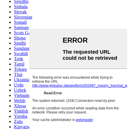
Sesotho
Sinhala
Slovak
Slovenian
Somali
Samoan
Scots Gaelic
Shona
Sindhi
Sundanese
Swahili
Tajik
Tamil
Telugu
Thai
Ukrainian
Urdu
Uzbek
Vietnamese
Welsh
Xhosa
Yiddish
Yoruba
Zulu
Kinyarwanda