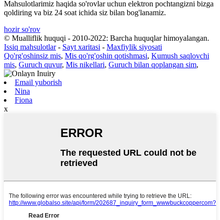
Mahsulotlarimiz haqida so'rovlar uchun elektron pochtangizni bizga
qoldiring va biz 24 soat ichida siz bilan bog'lanamiz.
hozir so'rov
© Mualliflik huquqi - 2010-2022: Barcha huquqlar himoyalangan.
Issiq mahsulotlar
-
Sayt xaritasi
-
Maxfiylik siyosati
Qo'rg'oshinsiz mis
,
Mis qo'rg'oshin qotishmasi
,
Kumush saqlovchi
mis
,
Guruch quvur
,
Mis nikellari
,
Guruch bilan qoplangan sim
,
Email yuborish
Nina
Fiona
x