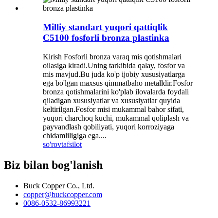
Milliy standart yuqori qattiqlik
C5100 fosforli bronza plastinka
Kirish Fosforli bronza varaq mis qotishmalari
oilasiga kiradi.Uning tarkibida qalay, fosfor va
mis mavjud.Bu juda ko'p ijobiy xususiyatlarga
ega bo'lgan maxsus qimmatbaho metalldir.Fosfor
bronza qotishmalarini ko'plab ilovalarda foydali
qiladigan xususiyatlar va xususiyatlar quyida
keltirilgan.Fosfor misi mukammal bahor sifati,
yuqori charchoq kuchi, mukammal qoliplash va
payvandlash qobiliyati, yuqori korroziyaga
chidamliligiga ega....
so'rov
tafsilot
Biz bilan bog'lanish
Buck Copper Co., Ltd.
copper@buckcopper.com
0086-0532-86993221