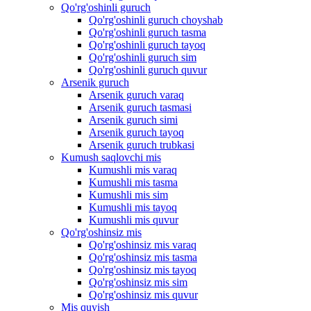
Qo'rg'oshinli guruch
Qo'rg'oshinli guruch choyshab
Qo'rg'oshinli guruch tasma
Qo'rg'oshinli guruch tayoq
Qo'rg'oshinli guruch sim
Qo'rg'oshinli guruch quvur
Arsenik guruch
Arsenik guruch varaq
Arsenik guruch tasmasi
Arsenik guruch simi
Arsenik guruch tayoq
Arsenik guruch trubkasi
Kumush saqlovchi mis
Kumushli mis varaq
Kumushli mis tasma
Kumushli mis sim
Kumushli mis tayoq
Kumushli mis quvur
Qo'rg'oshinsiz mis
Qo'rg'oshinsiz mis varaq
Qo'rg'oshinsiz mis tasma
Qo'rg'oshinsiz mis tayoq
Qo'rg'oshinsiz mis sim
Qo'rg'oshinsiz mis quvur
Mis quyish