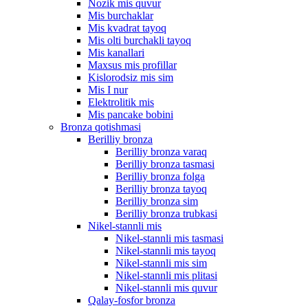
Nozik mis quvur
Mis burchaklar
Mis kvadrat tayoq
Mis olti burchakli tayoq
Mis kanallari
Maxsus mis profillar
Kislorodsiz mis sim
Mis I nur
Elektrolitik mis
Mis pancake bobini
Bronza qotishmasi
Berilliy bronza
Berilliy bronza varaq
Berilliy bronza tasmasi
Berilliy bronza folga
Berilliy bronza tayoq
Berilliy bronza sim
Berilliy bronza trubkasi
Nikel-stannli mis
Nikel-stannli mis tasmasi
Nikel-stannli mis tayoq
Nikel-stannli mis sim
Nikel-stannli mis plitasi
Nikel-stannli mis quvur
Qalay-fosfor bronza