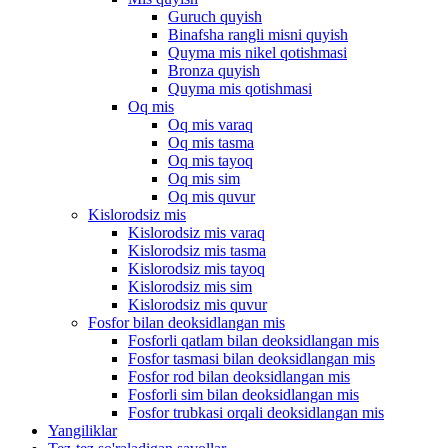
Guruch quyish
Binafsha rangli misni quyish
Quyma mis nikel qotishmasi
Bronza quyish
Quyma mis qotishmasi
Oq mis
Oq mis varaq
Oq mis tasma
Oq mis tayoq
Oq mis sim
Oq mis quvur
Kislorodsiz mis
Kislorodsiz mis varaq
Kislorodsiz mis tasma
Kislorodsiz mis tayoq
Kislorodsiz mis sim
Kislorodsiz mis quvur
Fosfor bilan deoksidlangan mis
Fosforli qatlam bilan deoksidlangan mis
Fosfor tasmasi bilan deoksidlangan mis
Fosfor rod bilan deoksidlangan mis
Fosforli sim bilan deoksidlangan mis
Fosfor trubkasi orqali deoksidlangan mis
Yangiliklar