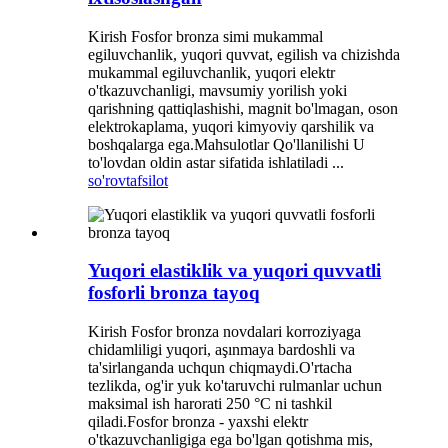
Kirish Fosfor bronza simi mukammal
egiluvchanlik, yuqori quvvat, egilish va chizishda
mukammal egiluvchanlik, yuqori elektr
o'tkazuvchanligi, mavsumiy yorilish yoki
qarishning qattiqlashishi, magnit bo'lmagan, oson
elektrokaplama, yuqori kimyoviy qarshilik va
boshqalarga ega.Mahsulotlar Qo'llanilishi U
to'lovdan oldin astar sifatida ishlatiladi ...
so'rov
tafsilot
Yuqori elastiklik va yuqori quvvatli
fosforli bronza tayoq
Kirish Fosfor bronza novdalari korroziyaga
chidamliligi yuqori, aşınmaya bardoshli va
ta'sirlanganda uchqun chiqmaydi.O'rtacha
tezlikda, og'ir yuk ko'taruvchi rulmanlar uchun
maksimal ish harorati 250 °C ni tashkil
qiladi.Fosfor bronza - yaxshi elektr
o'tkazuvchanligiga ega bo'lgan qotishma mis,