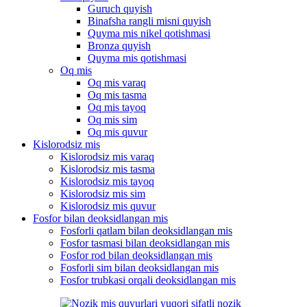
Guruch quyish
Binafsha rangli misni quyish
Quyma mis nikel qotishmasi
Bronza quyish
Quyma mis qotishmasi
Oq mis
Oq mis varaq
Oq mis tasma
Oq mis tayoq
Oq mis sim
Oq mis quvur
Kislorodsiz mis
Kislorodsiz mis varaq
Kislorodsiz mis tasma
Kislorodsiz mis tayoq
Kislorodsiz mis sim
Kislorodsiz mis quvur
Fosfor bilan deoksidlangan mis
Fosforli qatlam bilan deoksidlangan mis
Fosfor tasmasi bilan deoksidlangan mis
Fosfor rod bilan deoksidlangan mis
Fosforli sim bilan deoksidlangan mis
Fosfor trubkasi orqali deoksidlangan mis