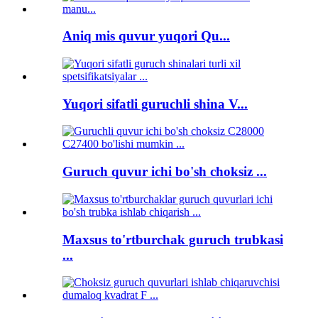
Aniq mis quvur yuqori Qu...
Yuqori sifatli guruchli shina V...
Guruch quvur ichi bo'sh choksiz ...
Maxsus to'rtburchak guruch trubkasi
...