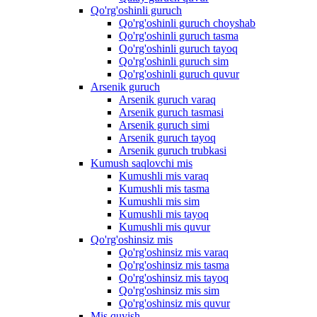
Qo'rg'oshinli guruch
Qo'rg'oshinli guruch choyshab
Qo'rg'oshinli guruch tasma
Qo'rg'oshinli guruch tayoq
Qo'rg'oshinli guruch sim
Qo'rg'oshinli guruch quvur
Arsenik guruch
Arsenik guruch varaq
Arsenik guruch tasmasi
Arsenik guruch simi
Arsenik guruch tayoq
Arsenik guruch trubkasi
Kumush saqlovchi mis
Kumushli mis varaq
Kumushli mis tasma
Kumushli mis sim
Kumushli mis tayoq
Kumushli mis quvur
Qo'rg'oshinsiz mis
Qo'rg'oshinsiz mis varaq
Qo'rg'oshinsiz mis tasma
Qo'rg'oshinsiz mis tayoq
Qo'rg'oshinsiz mis sim
Qo'rg'oshinsiz mis quvur
Mis quyish