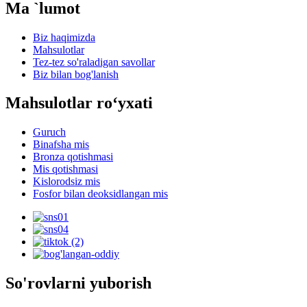
Ma `lumot
Biz haqimizda
Mahsulotlar
Tez-tez so'raladigan savollar
Biz bilan bog'lanish
Mahsulotlar roʻyxati
Guruch
Binafsha mis
Bronza qotishmasi
Mis qotishmasi
Kislorodsiz mis
Fosfor bilan deoksidlangan mis
So'rovlarni yuborish