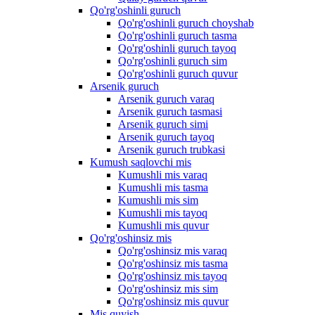
Qo'rg'oshinli guruch
Qo'rg'oshinli guruch choyshab
Qo'rg'oshinli guruch tasma
Qo'rg'oshinli guruch tayoq
Qo'rg'oshinli guruch sim
Qo'rg'oshinli guruch quvur
Arsenik guruch
Arsenik guruch varaq
Arsenik guruch tasmasi
Arsenik guruch simi
Arsenik guruch tayoq
Arsenik guruch trubkasi
Kumush saqlovchi mis
Kumushli mis varaq
Kumushli mis tasma
Kumushli mis sim
Kumushli mis tayoq
Kumushli mis quvur
Qo'rg'oshinsiz mis
Qo'rg'oshinsiz mis varaq
Qo'rg'oshinsiz mis tasma
Qo'rg'oshinsiz mis tayoq
Qo'rg'oshinsiz mis sim
Qo'rg'oshinsiz mis quvur
Mis quyish