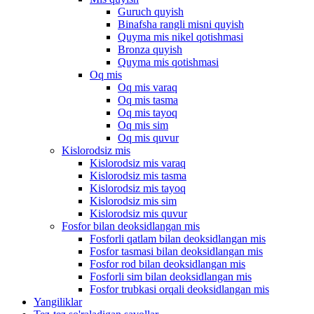
Guruch quyish
Binafsha rangli misni quyish
Quyma mis nikel qotishmasi
Bronza quyish
Quyma mis qotishmasi
Oq mis
Oq mis varaq
Oq mis tasma
Oq mis tayoq
Oq mis sim
Oq mis quvur
Kislorodsiz mis
Kislorodsiz mis varaq
Kislorodsiz mis tasma
Kislorodsiz mis tayoq
Kislorodsiz mis sim
Kislorodsiz mis quvur
Fosfor bilan deoksidlangan mis
Fosforli qatlam bilan deoksidlangan mis
Fosfor tasmasi bilan deoksidlangan mis
Fosfor rod bilan deoksidlangan mis
Fosforli sim bilan deoksidlangan mis
Fosfor trubkasi orqali deoksidlangan mis
Yangiliklar