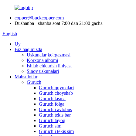
copper@buckcopper.com
Dushanba - shanba soat 7:00 dan 21:00 gacha
English
Uy
Biz haqimizda
Uskunalar ko'rgazmasi
Korxona albomi
Ishlab chiqarish liniyasi
Sinov uskunalari
Mahsulotlar
Guruch
Guruch quymalari
Guruch choyshab
Guruch tasma
Guruch folga
Guruchli avtobus
Guruch tekis bar
Guruch tayoq
Guruch sim
Guruchli tekis sim