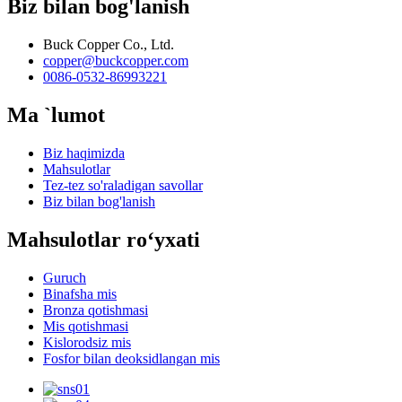
Biz bilan bog'lanish
Buck Copper Co., Ltd.
copper@buckcopper.com
0086-0532-86993221
Ma `lumot
Biz haqimizda
Mahsulotlar
Tez-tez so'raladigan savollar
Biz bilan bog'lanish
Mahsulotlar roʻyxati
Guruch
Binafsha mis
Bronza qotishmasi
Mis qotishmasi
Kislorodsiz mis
Fosfor bilan deoksidlangan mis