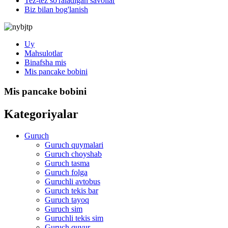
Tez-tez so'raladigan savollar
Biz bilan bog'lanish
Uy
Mahsulotlar
Binafsha mis
Mis pancake bobini
Mis pancake bobini
Kategoriyalar
Guruch
Guruch quymalari
Guruch choyshab
Guruch tasma
Guruch folga
Guruchli avtobus
Guruch tekis bar
Guruch tayoq
Guruch sim
Guruchli tekis sim
Guruch quvur