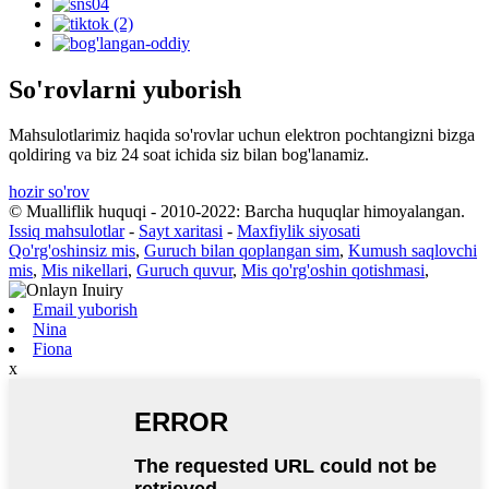
So'rovlarni yuborish
Mahsulotlarimiz haqida so'rovlar uchun elektron pochtangizni bizga
qoldiring va biz 24 soat ichida siz bilan bog'lanamiz.
hozir so'rov
© Mualliflik huquqi - 2010-2022: Barcha huquqlar himoyalangan.
Issiq mahsulotlar
-
Sayt xaritasi
-
Maxfiylik siyosati
Qo'rg'oshinsiz mis
,
Guruch bilan qoplangan sim
,
Kumush saqlovchi
mis
,
Mis nikellari
,
Guruch quvur
,
Mis qo'rg'oshin qotishmasi
,
Email yuborish
Nina
Fiona
x