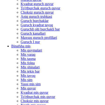
Kvadrat guruch quvur
To'rtburchak guruch quvur
Choksiz guruch quvur
Aniq guruch trubkasi
Guruch burchaklar
Guruch kvadrat tayoq
Guruchli olti burchakli bar
Guruch kanallari
Maxsus guruch profillari
Guruch I nur
Binafsha mis
Mis quymalari
Mis varaq
Mis tasma
Mis folga
Mis shinalari
Mis tekis bar
Mis tayoq
Mis sim
Yassi mis sim
Mis quvur
Kvadrat mis quvur
To'rtburchak mis quvur
Choksiz mis quvur