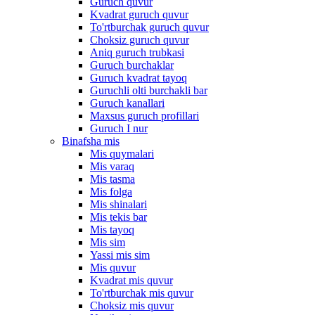
Guruch quvur
Kvadrat guruch quvur
To'rtburchak guruch quvur
Choksiz guruch quvur
Aniq guruch trubkasi
Guruch burchaklar
Guruch kvadrat tayoq
Guruchli olti burchakli bar
Guruch kanallari
Maxsus guruch profillari
Guruch I nur
Binafsha mis
Mis quymalari
Mis varaq
Mis tasma
Mis folga
Mis shinalari
Mis tekis bar
Mis tayoq
Mis sim
Yassi mis sim
Mis quvur
Kvadrat mis quvur
To'rtburchak mis quvur
Choksiz mis quvur