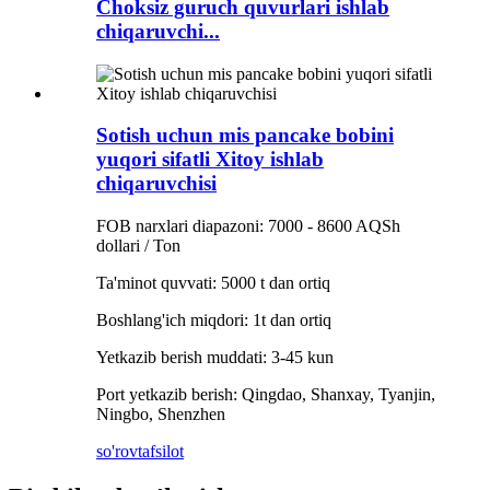
Choksiz guruch quvurlari ishlab
chiqaruvchi...
Sotish uchun mis pancake bobini
yuqori sifatli Xitoy ishlab
chiqaruvchisi
FOB narxlari diapazoni: 7000 - 8600 AQSh
dollari / Ton
Ta'minot quvvati: 5000 t dan ortiq
Boshlang'ich miqdori: 1t dan ortiq
Yetkazib berish muddati: 3-45 kun
Port yetkazib berish: Qingdao, Shanxay, Tyanjin,
Ningbo, Shenzhen
so'rov
tafsilot