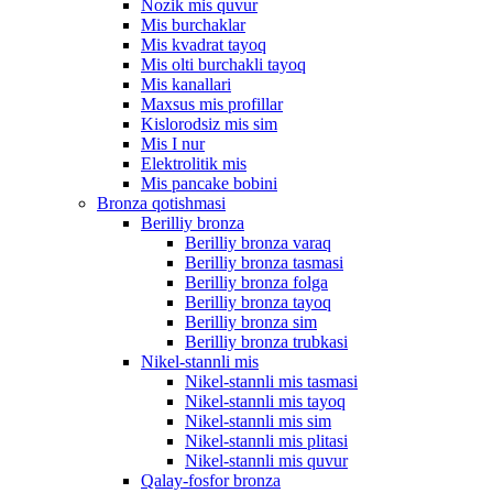
Nozik mis quvur
Mis burchaklar
Mis kvadrat tayoq
Mis olti burchakli tayoq
Mis kanallari
Maxsus mis profillar
Kislorodsiz mis sim
Mis I nur
Elektrolitik mis
Mis pancake bobini
Bronza qotishmasi
Berilliy bronza
Berilliy bronza varaq
Berilliy bronza tasmasi
Berilliy bronza folga
Berilliy bronza tayoq
Berilliy bronza sim
Berilliy bronza trubkasi
Nikel-stannli mis
Nikel-stannli mis tasmasi
Nikel-stannli mis tayoq
Nikel-stannli mis sim
Nikel-stannli mis plitasi
Nikel-stannli mis quvur
Qalay-fosfor bronza