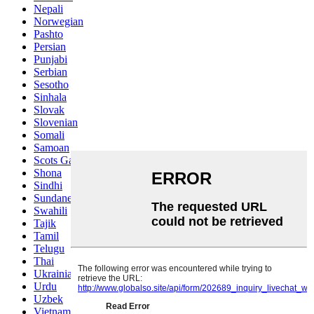
Nepali
Norwegian
Pashto
Persian
Punjabi
Serbian
Sesotho
Sinhala
Slovak
Slovenian
Somali
Samoan
Scots Gaelic
Shona
Sindhi
Sundanese
Swahili
Tajik
Tamil
Telugu
Thai
Ukrainian
Urdu
Uzbek
Vietnamese