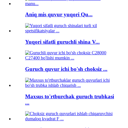
Aniq mis quvur yuqori Qu...
Yuqori sifatli guruchli shina V...
Guruch quvur ichi bo'sh choksiz ...
Maxsus to'rtburchak guruch trubkasi
...