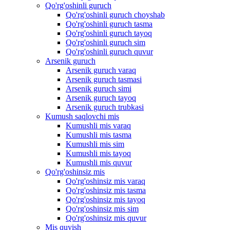
Qo'rg'oshinli guruch
Qo'rg'oshinli guruch choyshab
Qo'rg'oshinli guruch tasma
Qo'rg'oshinli guruch tayoq
Qo'rg'oshinli guruch sim
Qo'rg'oshinli guruch quvur
Arsenik guruch
Arsenik guruch varaq
Arsenik guruch tasmasi
Arsenik guruch simi
Arsenik guruch tayoq
Arsenik guruch trubkasi
Kumush saqlovchi mis
Kumushli mis varaq
Kumushli mis tasma
Kumushli mis sim
Kumushli mis tayoq
Kumushli mis quvur
Qo'rg'oshinsiz mis
Qo'rg'oshinsiz mis varaq
Qo'rg'oshinsiz mis tasma
Qo'rg'oshinsiz mis tayoq
Qo'rg'oshinsiz mis sim
Qo'rg'oshinsiz mis quvur
Mis quyish