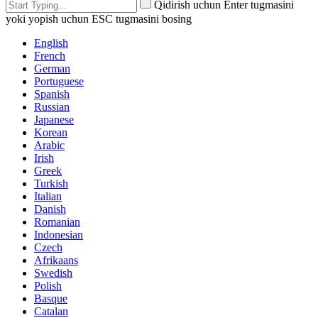
Qidirish uchun Enter tugmasini
yoki yopish uchun ESC tugmasini bosing
English
French
German
Portuguese
Spanish
Russian
Japanese
Korean
Arabic
Irish
Greek
Turkish
Italian
Danish
Romanian
Indonesian
Czech
Afrikaans
Swedish
Polish
Basque
Catalan