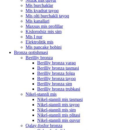
Nozik mis quvur
Mis burchaklar
Mis kvadrat tayoq
Mis olti burchakli tayoq
Mis kanallari
Maxsus mis profillar
Kislorodsiz mis sim
Mis I nur
Elektrolitik mis
Mis pancake bobini
Bronza qotishmasi
Berilliy bronza
Berilliy bronza varaq
Berilliy bronza tasmasi
Berilliy bronza folga
Berilliy bronza tayoq
Berilliy bronza sim
Berilliy bronza trubkasi
Nikel-stannli mis
Nikel-stannli mis tasmasi
Nikel-stannli mis tayoq
Nikel-stannli mis sim
Nikel-stannli mis plitasi
Nikel-stannli mis quvur
Qalay-fosfor bronza