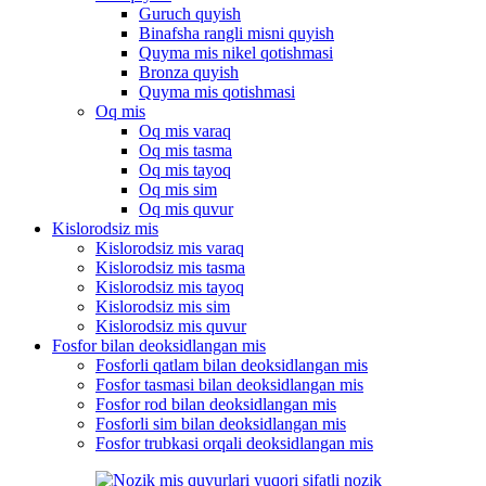
Guruch quyish
Binafsha rangli misni quyish
Quyma mis nikel qotishmasi
Bronza quyish
Quyma mis qotishmasi
Oq mis
Oq mis varaq
Oq mis tasma
Oq mis tayoq
Oq mis sim
Oq mis quvur
Kislorodsiz mis
Kislorodsiz mis varaq
Kislorodsiz mis tasma
Kislorodsiz mis tayoq
Kislorodsiz mis sim
Kislorodsiz mis quvur
Fosfor bilan deoksidlangan mis
Fosforli qatlam bilan deoksidlangan mis
Fosfor tasmasi bilan deoksidlangan mis
Fosfor rod bilan deoksidlangan mis
Fosforli sim bilan deoksidlangan mis
Fosfor trubkasi orqali deoksidlangan mis