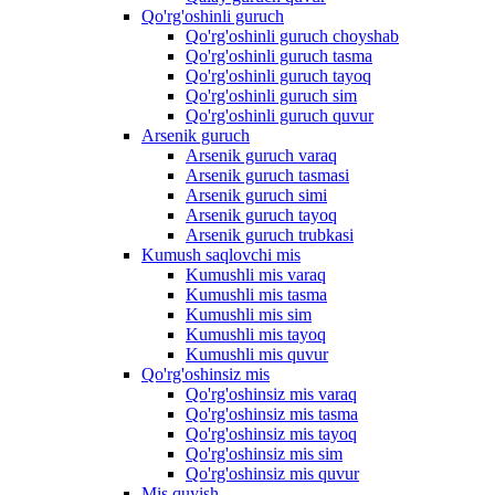
Qo'rg'oshinli guruch
Qo'rg'oshinli guruch choyshab
Qo'rg'oshinli guruch tasma
Qo'rg'oshinli guruch tayoq
Qo'rg'oshinli guruch sim
Qo'rg'oshinli guruch quvur
Arsenik guruch
Arsenik guruch varaq
Arsenik guruch tasmasi
Arsenik guruch simi
Arsenik guruch tayoq
Arsenik guruch trubkasi
Kumush saqlovchi mis
Kumushli mis varaq
Kumushli mis tasma
Kumushli mis sim
Kumushli mis tayoq
Kumushli mis quvur
Qo'rg'oshinsiz mis
Qo'rg'oshinsiz mis varaq
Qo'rg'oshinsiz mis tasma
Qo'rg'oshinsiz mis tayoq
Qo'rg'oshinsiz mis sim
Qo'rg'oshinsiz mis quvur
Mis quyish