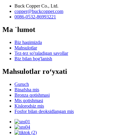
Buck Copper Co., Ltd.
copper@buckcopper.com
0086-0532-86993221
Ma `lumot
Biz haqimizda
Mahsulotlar
Tez-tez so'raladigan savollar
Biz bilan bog'lanish
Mahsulotlar roʻyxati
Guruch
Binafsha mis
Bronza qotishmasi
Mis qotishmasi
Kislorodsiz mis
Fosfor bilan deoksidlangan mis