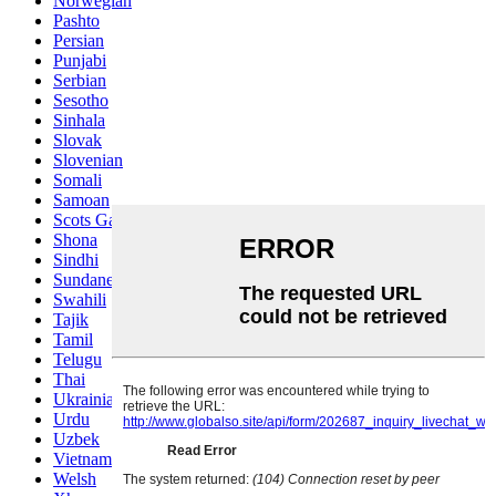
Norwegian
Pashto
Persian
Punjabi
Serbian
Sesotho
Sinhala
Slovak
Slovenian
Somali
Samoan
Scots Gaelic
Shona
Sindhi
Sundanese
Swahili
Tajik
Tamil
Telugu
Thai
Ukrainian
Urdu
Uzbek
Vietnamese
Welsh