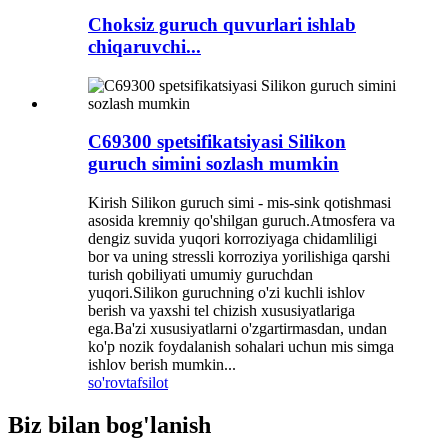
Choksiz guruch quvurlari ishlab
chiqaruvchi...
C69300 spetsifikatsiyasi Silikon
guruch simini sozlash mumkin
Kirish Silikon guruch simi - mis-sink qotishmasi
asosida kremniy qo'shilgan guruch.Atmosfera va
dengiz suvida yuqori korroziyaga chidamliligi
bor va uning stressli korroziya yorilishiga qarshi
turish qobiliyati umumiy guruchdan
yuqori.Silikon guruchning o'zi kuchli ishlov
berish va yaxshi tel chizish xususiyatlariga
ega.Ba'zi xususiyatlarni o'zgartirmasdan, undan
ko'p nozik foydalanish sohalari uchun mis simga
ishlov berish mumkin...
so'rov
tafsilot
Biz bilan bog'lanish