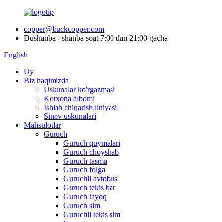
copper@buckcopper.com
Dushanba - shanba soat 7:00 dan 21:00 gacha
English
Uy
Biz haqimizda
Uskunalar ko'rgazmasi
Korxona albomi
Ishlab chiqarish liniyasi
Sinov uskunalari
Mahsulotlar
Guruch
Guruch quymalari
Guruch choyshab
Guruch tasma
Guruch folga
Guruchli avtobus
Guruch tekis bar
Guruch tayoq
Guruch sim
Guruchli tekis sim