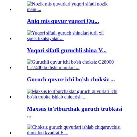
Aniq mis quvur yuqori Qu...
Yuqori sifatli guruchli shina V...
Guruch quvur ichi bo'sh choksiz ...
Maxsus to'rtburchak guruch trubkasi
...