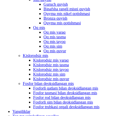
Guruch quyish
Binafsha rangli misni quyish
Quyma mis nikel qotishmasi
Bronza quyish
Quyma mis qotishmasi
Oq mis
Oq mis varaq
Oq mis tasma
Oq mis tayoq
Oq mis sim
Oq mis quvur
Kislorodsiz mis
Kislorodsiz mis varaq
Kislorodsiz mis tasma
Kislorodsiz mis tayoq
Kislorodsiz mis sim
Kislorodsiz mis quvur
Fosfor bilan deoksidlangan mis
Fosforli qatlam bilan deoksidlangan mis
Fosfor tasmasi bilan deoksidlangan mis
Fosfor rod bilan deoksidlangan mis
Fosforli sim bilan deoksidlangan mis
Fosfor trubkasi orqali deoksidlangan mis
Yangiliklar