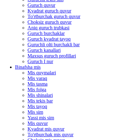
Guruch quvur
Kvadrat guruch quvur
To'rtburchak guruch quvur
Choksiz guruch quvur
Aniq guruch trubkasi
Guruch burchaklar
Guruch kvadrat tayoq
Guruchli olti burchakli bar
Guruch kanallari
Maxsus guruch profillari
Guruch I nur
Binafsha mis
Mis quymalari
Mis varaq
Mis tasma
Mis folga
Mis shinalari
Mis tekis bar
Mis tayoq
Mis sim
Yassi mis sim
Mis quvur
Kvadrat mis quvur
To'rtburchak mis quvur