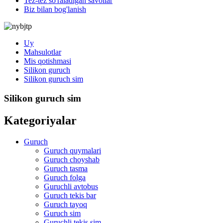
Tez-tez so'raladigan savollar
Biz bilan bog'lanish
Uy
Mahsulotlar
Mis qotishmasi
Silikon guruch
Silikon guruch sim
Silikon guruch sim
Kategoriyalar
Guruch
Guruch quymalari
Guruch choyshab
Guruch tasma
Guruch folga
Guruchli avtobus
Guruch tekis bar
Guruch tayoq
Guruch sim
Guruchli tekis sim