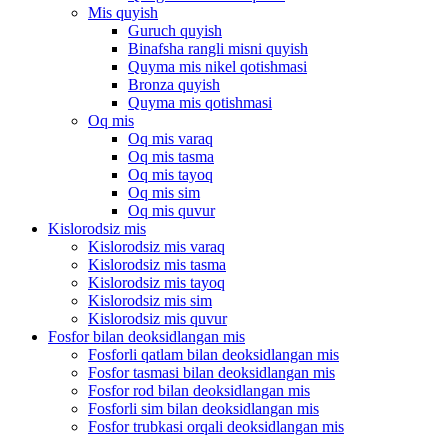
Mis quyish
Guruch quyish
Binafsha rangli misni quyish
Quyma mis nikel qotishmasi
Bronza quyish
Quyma mis qotishmasi
Oq mis
Oq mis varaq
Oq mis tasma
Oq mis tayoq
Oq mis sim
Oq mis quvur
Kislorodsiz mis
Kislorodsiz mis varaq
Kislorodsiz mis tasma
Kislorodsiz mis tayoq
Kislorodsiz mis sim
Kislorodsiz mis quvur
Fosfor bilan deoksidlangan mis
Fosforli qatlam bilan deoksidlangan mis
Fosfor tasmasi bilan deoksidlangan mis
Fosfor rod bilan deoksidlangan mis
Fosforli sim bilan deoksidlangan mis
Fosfor trubkasi orqali deoksidlangan mis