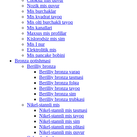
Choksiz mis quvur
Nozik mis quvur
Mis burchaklar
Mis kvadrat tayoq
Mis olti burchakli tayoq
Mis kanallari
Maxsus mis profillar
Kislorodsiz mis sim
Mis I nur
Elektrolitik mis
Mis pancake bobini
Bronza qotishmasi
Berilliy bronza
Berilliy bronza varaq
Berilliy bronza tasmasi
Berilliy bronza folga
Berilliy bronza tayoq
Berilliy bronza sim
Berilliy bronza trubkasi
Nikel-stannli mis
Nikel-stannli mis tasmasi
Nikel-stannli mis tayoq
Nikel-stannli mis sim
Nikel-stannli mis plitasi
Nikel-stannli mis quvur