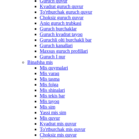
Guruch quvur
Kvadrat guruch quvur
To'rtburchak guruch quvur
Choksiz guruch quvur
Aniq guruch trubkasi
Guruch burchaklar
Guruch kvadrat tayoq
Guruchli olti burchakli bar
Guruch kanallari
Maxsus guruch profillari
Guruch I nur
Binafsha mis
Mis quymalari
Mis varaq
Mis tasma
Mis folga
Mis shinalari
Mis tekis bar
Mis tayoq
Mis sim
Yassi mis sim
Mis quvur
Kvadrat mis quvur
To'rtburchak mis quvur
Choksiz mis quvur