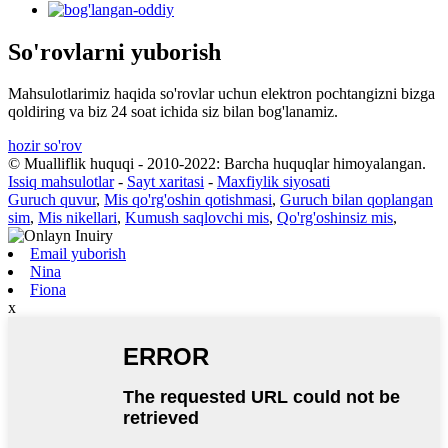
So'rovlarni yuborish
Mahsulotlarimiz haqida so'rovlar uchun elektron pochtangizni bizga
qoldiring va biz 24 soat ichida siz bilan bog'lanamiz.
hozir so'rov
© Mualliflik huquqi - 2010-2022: Barcha huquqlar himoyalangan.
Issiq mahsulotlar
-
Sayt xaritasi
-
Maxfiylik siyosati
Guruch quvur
,
Mis qo'rg'oshin qotishmasi
,
Guruch bilan qoplangan
sim
,
Mis nikellari
,
Kumush saqlovchi mis
,
Qo'rg'oshinsiz mis
,
Email yuborish
Nina
Fiona
x