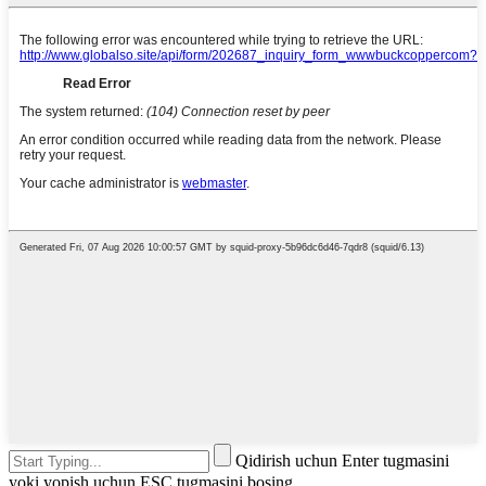
Qidirish uchun Enter tugmasini
yoki yopish uchun ESC tugmasini bosing