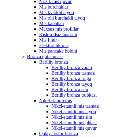
Nozik mis quvur
Mis burchaklar
Mis kvadrat tayoq
Mis olti burchakli tayoq
Mis kanallari
Maxsus mis profillar
Kislorodsiz mis sim
Mis I nur
Elektrolitik mis
Mis pancake bobini
Bronza qotishmasi
Berilliy bronza
Berilliy bronza varaq
Berilliy bronza tasmasi
Berilliy bronza folga
Berilliy bronza tayoq
Berilliy bronza sim
Berilliy bronza trubkasi
Nikel-stannli mis
Nikel-stannli mis tasmasi
Nikel-stannli mis tayoq
Nikel-stannli mis sim
Nikel-stannli mis plitasi
Nikel-stannli mis quvur
Qalay-fosfor bronza