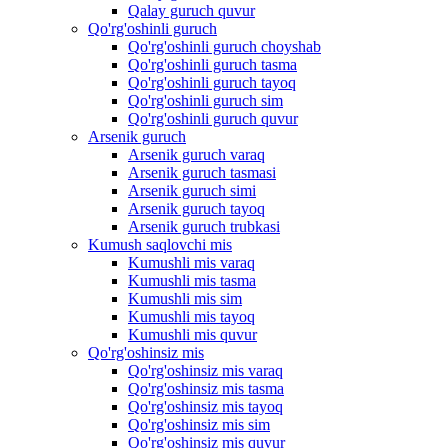
Qalay guruch quvur
Qo'rg'oshinli guruch
Qo'rg'oshinli guruch choyshab
Qo'rg'oshinli guruch tasma
Qo'rg'oshinli guruch tayoq
Qo'rg'oshinli guruch sim
Qo'rg'oshinli guruch quvur
Arsenik guruch
Arsenik guruch varaq
Arsenik guruch tasmasi
Arsenik guruch simi
Arsenik guruch tayoq
Arsenik guruch trubkasi
Kumush saqlovchi mis
Kumushli mis varaq
Kumushli mis tasma
Kumushli mis sim
Kumushli mis tayoq
Kumushli mis quvur
Qo'rg'oshinsiz mis
Qo'rg'oshinsiz mis varaq
Qo'rg'oshinsiz mis tasma
Qo'rg'oshinsiz mis tayoq
Qo'rg'oshinsiz mis sim
Qo'rg'oshinsiz mis quvur