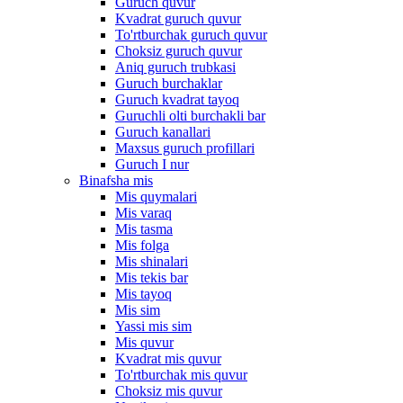
Guruch quvur
Kvadrat guruch quvur
To'rtburchak guruch quvur
Choksiz guruch quvur
Aniq guruch trubkasi
Guruch burchaklar
Guruch kvadrat tayoq
Guruchli olti burchakli bar
Guruch kanallari
Maxsus guruch profillari
Guruch I nur
Binafsha mis
Mis quymalari
Mis varaq
Mis tasma
Mis folga
Mis shinalari
Mis tekis bar
Mis tayoq
Mis sim
Yassi mis sim
Mis quvur
Kvadrat mis quvur
To'rtburchak mis quvur
Choksiz mis quvur