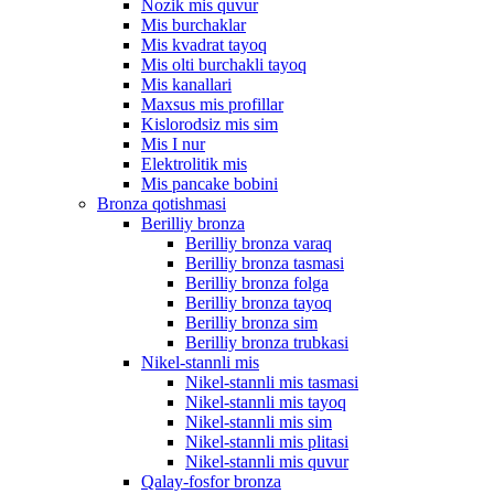
Nozik mis quvur
Mis burchaklar
Mis kvadrat tayoq
Mis olti burchakli tayoq
Mis kanallari
Maxsus mis profillar
Kislorodsiz mis sim
Mis I nur
Elektrolitik mis
Mis pancake bobini
Bronza qotishmasi
Berilliy bronza
Berilliy bronza varaq
Berilliy bronza tasmasi
Berilliy bronza folga
Berilliy bronza tayoq
Berilliy bronza sim
Berilliy bronza trubkasi
Nikel-stannli mis
Nikel-stannli mis tasmasi
Nikel-stannli mis tayoq
Nikel-stannli mis sim
Nikel-stannli mis plitasi
Nikel-stannli mis quvur
Qalay-fosfor bronza