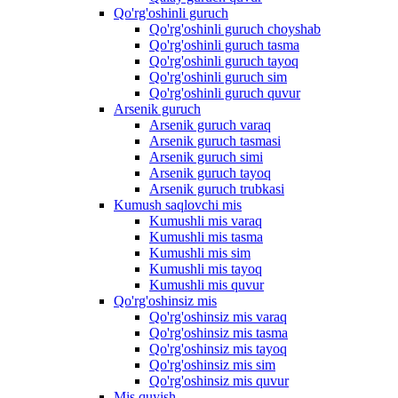
Qo'rg'oshinli guruch
Qo'rg'oshinli guruch choyshab
Qo'rg'oshinli guruch tasma
Qo'rg'oshinli guruch tayoq
Qo'rg'oshinli guruch sim
Qo'rg'oshinli guruch quvur
Arsenik guruch
Arsenik guruch varaq
Arsenik guruch tasmasi
Arsenik guruch simi
Arsenik guruch tayoq
Arsenik guruch trubkasi
Kumush saqlovchi mis
Kumushli mis varaq
Kumushli mis tasma
Kumushli mis sim
Kumushli mis tayoq
Kumushli mis quvur
Qo'rg'oshinsiz mis
Qo'rg'oshinsiz mis varaq
Qo'rg'oshinsiz mis tasma
Qo'rg'oshinsiz mis tayoq
Qo'rg'oshinsiz mis sim
Qo'rg'oshinsiz mis quvur
Mis quyish