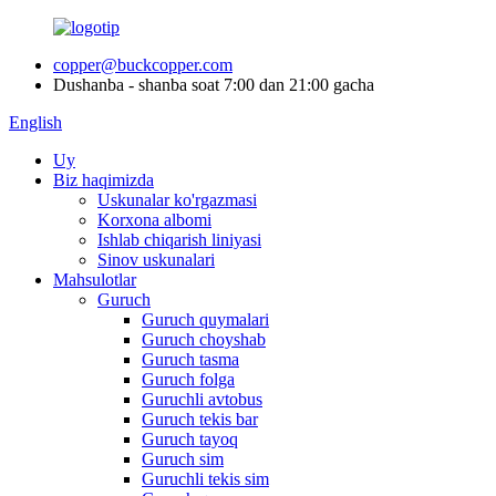
copper@buckcopper.com
Dushanba - shanba soat 7:00 dan 21:00 gacha
English
Uy
Biz haqimizda
Uskunalar ko'rgazmasi
Korxona albomi
Ishlab chiqarish liniyasi
Sinov uskunalari
Mahsulotlar
Guruch
Guruch quymalari
Guruch choyshab
Guruch tasma
Guruch folga
Guruchli avtobus
Guruch tekis bar
Guruch tayoq
Guruch sim
Guruchli tekis sim