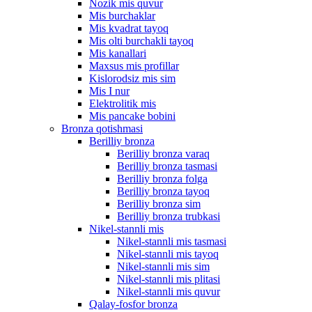
Nozik mis quvur
Mis burchaklar
Mis kvadrat tayoq
Mis olti burchakli tayoq
Mis kanallari
Maxsus mis profillar
Kislorodsiz mis sim
Mis I nur
Elektrolitik mis
Mis pancake bobini
Bronza qotishmasi
Berilliy bronza
Berilliy bronza varaq
Berilliy bronza tasmasi
Berilliy bronza folga
Berilliy bronza tayoq
Berilliy bronza sim
Berilliy bronza trubkasi
Nikel-stannli mis
Nikel-stannli mis tasmasi
Nikel-stannli mis tayoq
Nikel-stannli mis sim
Nikel-stannli mis plitasi
Nikel-stannli mis quvur
Qalay-fosfor bronza