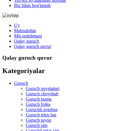
Tez-tez so'raladigan savollar
Biz bilan bog'lanish
Uy
Mahsulotlar
Mis qotishmasi
Qalay guruch
Qalay guruch quvur
Qalay guruch quvur
Kategoriyalar
Guruch
Guruch quymalari
Guruch choyshab
Guruch tasma
Guruch folga
Guruchli avtobus
Guruch tekis bar
Guruch tayoq
Guruch sim
Guruchli tekis sim