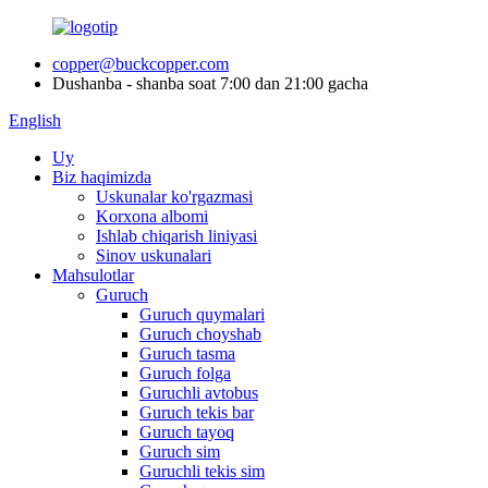
copper@buckcopper.com
Dushanba - shanba soat 7:00 dan 21:00 gacha
English
Uy
Biz haqimizda
Uskunalar ko'rgazmasi
Korxona albomi
Ishlab chiqarish liniyasi
Sinov uskunalari
Mahsulotlar
Guruch
Guruch quymalari
Guruch choyshab
Guruch tasma
Guruch folga
Guruchli avtobus
Guruch tekis bar
Guruch tayoq
Guruch sim
Guruchli tekis sim