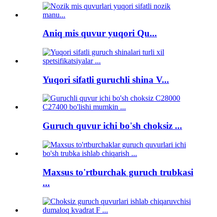
Aniq mis quvur yuqori Qu...
Yuqori sifatli guruchli shina V...
Guruch quvur ichi bo'sh choksiz ...
Maxsus to'rtburchak guruch trubkasi
...