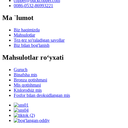
copper@buckcopper.com
0086-0532-86993221
Ma `lumot
Biz haqimizda
Mahsulotlar
Tez-tez so'raladigan savollar
Biz bilan bog'lanish
Mahsulotlar roʻyxati
Guruch
Binafsha mis
Bronza qotishmasi
Mis qotishmasi
Kislorodsiz mis
Fosfor bilan deoksidlangan mis