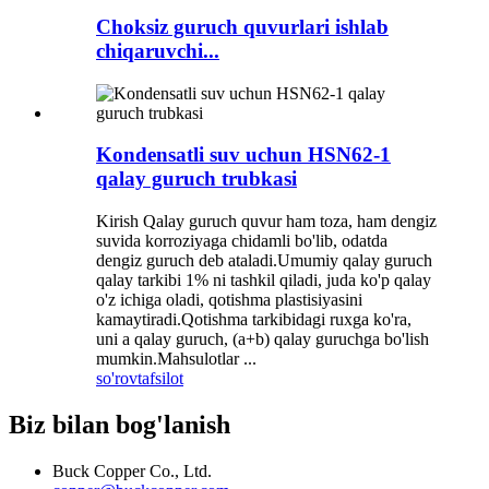
Choksiz guruch quvurlari ishlab
chiqaruvchi...
Kondensatli suv uchun HSN62-1
qalay guruch trubkasi
Kirish Qalay guruch quvur ham toza, ham dengiz
suvida korroziyaga chidamli bo'lib, odatda
dengiz guruch deb ataladi.Umumiy qalay guruch
qalay tarkibi 1% ni tashkil qiladi, juda ko'p qalay
o'z ichiga oladi, qotishma plastisiyasini
kamaytiradi.Qotishma tarkibidagi ruxga ko'ra,
uni a qalay guruch, (a+b) qalay guruchga bo'lish
mumkin.Mahsulotlar ...
so'rov
tafsilot
Biz bilan bog'lanish
Buck Copper Co., Ltd.