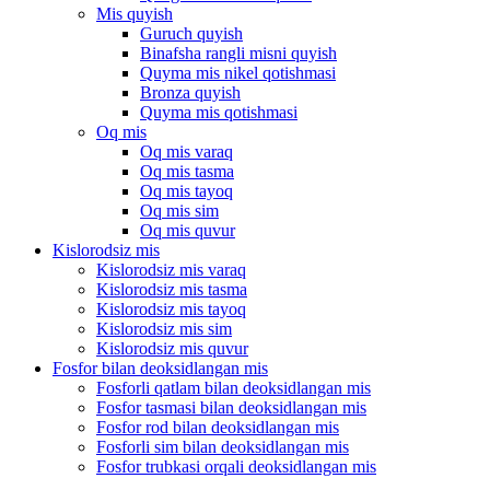
Mis quyish
Guruch quyish
Binafsha rangli misni quyish
Quyma mis nikel qotishmasi
Bronza quyish
Quyma mis qotishmasi
Oq mis
Oq mis varaq
Oq mis tasma
Oq mis tayoq
Oq mis sim
Oq mis quvur
Kislorodsiz mis
Kislorodsiz mis varaq
Kislorodsiz mis tasma
Kislorodsiz mis tayoq
Kislorodsiz mis sim
Kislorodsiz mis quvur
Fosfor bilan deoksidlangan mis
Fosforli qatlam bilan deoksidlangan mis
Fosfor tasmasi bilan deoksidlangan mis
Fosfor rod bilan deoksidlangan mis
Fosforli sim bilan deoksidlangan mis
Fosfor trubkasi orqali deoksidlangan mis