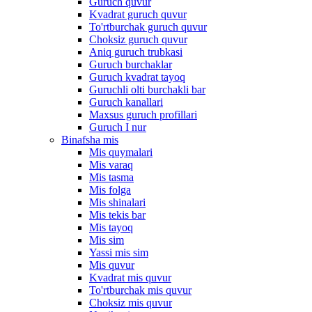
Guruch quvur
Kvadrat guruch quvur
To'rtburchak guruch quvur
Choksiz guruch quvur
Aniq guruch trubkasi
Guruch burchaklar
Guruch kvadrat tayoq
Guruchli olti burchakli bar
Guruch kanallari
Maxsus guruch profillari
Guruch I nur
Binafsha mis
Mis quymalari
Mis varaq
Mis tasma
Mis folga
Mis shinalari
Mis tekis bar
Mis tayoq
Mis sim
Yassi mis sim
Mis quvur
Kvadrat mis quvur
To'rtburchak mis quvur
Choksiz mis quvur