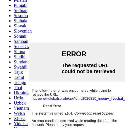
Persian
Punjabi
Serbian
Sesotho
Sinhala
Slovak
Slovenian
Somali
Samoan
Scots Gaelic
Shona
Sindhi
Sundanese
Swahili
Tajik
Tamil
Telugu
Thai
Ukrainian
Urdu
Uzbek
Vietnamese
Welsh
Xhosa
Yiddish