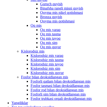
Guruch quyish
Binafsha rangli misni quyish
Quyma mis nikel qotishmasi
Bronza quyish
Quyma mis qotishmasi
Oq mis
Oq mis varaq
Oq mis tasma
Oq mis tayoq
Oq mis sim
Oq mis quvur
Kislorodsiz mis
Kislorodsiz mis varaq
Kislorodsiz mis tasma
Kislorodsiz mis tayoq
Kislorodsiz mis sim
Kislorodsiz mis quvur
Fosfor bilan deoksidlangan mis
Fosforli qatlam bilan deoksidlangan mis
Fosfor tasmasi bilan deoksidlangan mis
Fosfor rod bilan deoksidlangan mis
Fosforli sim bilan deoksidlangan mis
Fosfor trubkasi orqali deoksidlangan mis
Yangiliklar