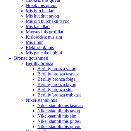
Choksiz mis quvur
Nozik mis quvur
Mis burchaklar
Mis kvadrat tayoq
Mis olti burchakli tayoq
Mis kanallari
Maxsus mis profillar
Kislorodsiz mis sim
Mis I nur
Elektrolitik mis
Mis pancake bobini
Bronza qotishmasi
Berilliy bronza
Berilliy bronza varaq
Berilliy bronza tasmasi
Berilliy bronza folga
Berilliy bronza tayoq
Berilliy bronza sim
Berilliy bronza trubkasi
Nikel-stannli mis
Nikel-stannli mis tasmasi
Nikel-stannli mis tayoq
Nikel-stannli mis sim
Nikel-stannli mis plitasi
Nikel-stannli mis quvur