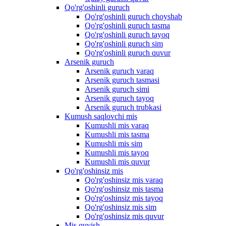
Qo'rg'oshinli guruch
Qo'rg'oshinli guruch choyshab
Qo'rg'oshinli guruch tasma
Qo'rg'oshinli guruch tayoq
Qo'rg'oshinli guruch sim
Qo'rg'oshinli guruch quvur
Arsenik guruch
Arsenik guruch varaq
Arsenik guruch tasmasi
Arsenik guruch simi
Arsenik guruch tayoq
Arsenik guruch trubkasi
Kumush saqlovchi mis
Kumushli mis varaq
Kumushli mis tasma
Kumushli mis sim
Kumushli mis tayoq
Kumushli mis quvur
Qo'rg'oshinsiz mis
Qo'rg'oshinsiz mis varaq
Qo'rg'oshinsiz mis tasma
Qo'rg'oshinsiz mis tayoq
Qo'rg'oshinsiz mis sim
Qo'rg'oshinsiz mis quvur
Mis quyish