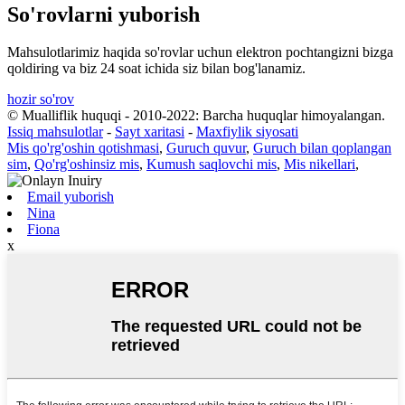
So'rovlarni yuborish
Mahsulotlarimiz haqida so'rovlar uchun elektron pochtangizni bizga
qoldiring va biz 24 soat ichida siz bilan bog'lanamiz.
hozir so'rov
© Mualliflik huquqi - 2010-2022: Barcha huquqlar himoyalangan.
Issiq mahsulotlar
-
Sayt xaritasi
-
Maxfiylik siyosati
Mis qo'rg'oshin qotishmasi
,
Guruch quvur
,
Guruch bilan qoplangan
sim
,
Qo'rg'oshinsiz mis
,
Kumush saqlovchi mis
,
Mis nikellari
,
Email yuborish
Nina
Fiona
x