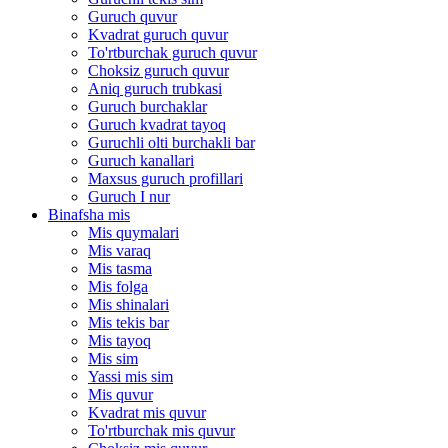
Guruch quvur
Kvadrat guruch quvur
To'rtburchak guruch quvur
Choksiz guruch quvur
Aniq guruch trubkasi
Guruch burchaklar
Guruch kvadrat tayoq
Guruchli olti burchakli bar
Guruch kanallari
Maxsus guruch profillari
Guruch I nur
Binafsha mis
Mis quymalari
Mis varaq
Mis tasma
Mis folga
Mis shinalari
Mis tekis bar
Mis tayoq
Mis sim
Yassi mis sim
Mis quvur
Kvadrat mis quvur
To'rtburchak mis quvur