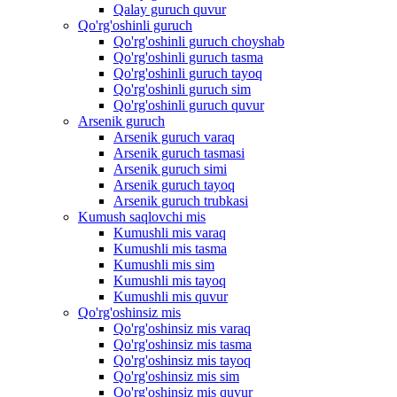
Qalay guruch quvur
Qo'rg'oshinli guruch
Qo'rg'oshinli guruch choyshab
Qo'rg'oshinli guruch tasma
Qo'rg'oshinli guruch tayoq
Qo'rg'oshinli guruch sim
Qo'rg'oshinli guruch quvur
Arsenik guruch
Arsenik guruch varaq
Arsenik guruch tasmasi
Arsenik guruch simi
Arsenik guruch tayoq
Arsenik guruch trubkasi
Kumush saqlovchi mis
Kumushli mis varaq
Kumushli mis tasma
Kumushli mis sim
Kumushli mis tayoq
Kumushli mis quvur
Qo'rg'oshinsiz mis
Qo'rg'oshinsiz mis varaq
Qo'rg'oshinsiz mis tasma
Qo'rg'oshinsiz mis tayoq
Qo'rg'oshinsiz mis sim
Qo'rg'oshinsiz mis quvur