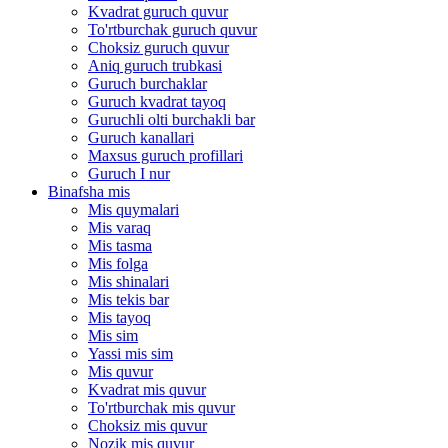
Kvadrat guruch quvur
To'rtburchak guruch quvur
Choksiz guruch quvur
Aniq guruch trubkasi
Guruch burchaklar
Guruch kvadrat tayoq
Guruchli olti burchakli bar
Guruch kanallari
Maxsus guruch profillari
Guruch I nur
Binafsha mis
Mis quymalari
Mis varaq
Mis tasma
Mis folga
Mis shinalari
Mis tekis bar
Mis tayoq
Mis sim
Yassi mis sim
Mis quvur
Kvadrat mis quvur
To'rtburchak mis quvur
Choksiz mis quvur
Nozik mis quvur