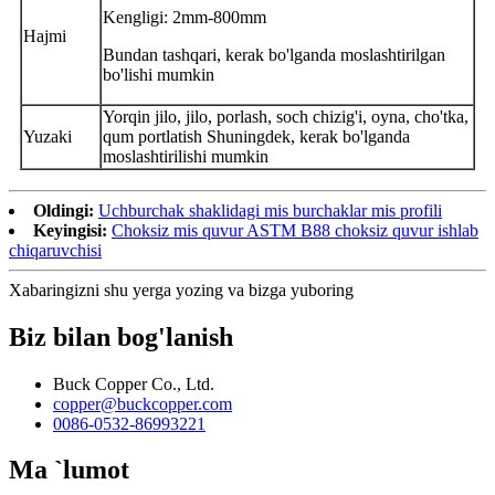
Kengligi: 2mm-800mm
Hajmi
Bundan tashqari, kerak bo'lganda moslashtirilgan
bo'lishi mumkin
Yorqin jilo, jilo, porlash, soch chizig'i, oyna, cho'tka,
Yuzaki
qum portlatish Shuningdek, kerak bo'lganda
moslashtirilishi mumkin
Oldingi:
Uchburchak shaklidagi mis burchaklar mis profili
Keyingisi:
Choksiz mis quvur ASTM B88 choksiz quvur ishlab
chiqaruvchisi
Xabaringizni shu yerga yozing va bizga yuboring
Biz bilan bog'lanish
Buck Copper Co., Ltd.
copper@buckcopper.com
0086-0532-86993221
Ma `lumot