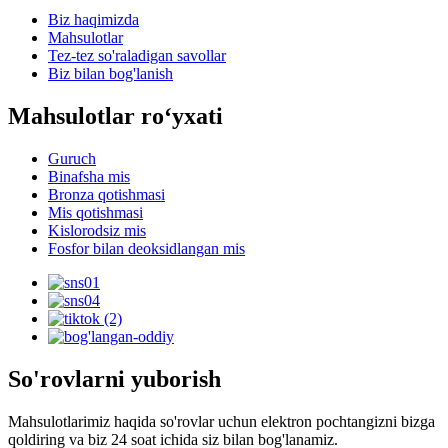
Biz haqimizda
Mahsulotlar
Tez-tez so'raladigan savollar
Biz bilan bog'lanish
Mahsulotlar roʻyxati
Guruch
Binafsha mis
Bronza qotishmasi
Mis qotishmasi
Kislorodsiz mis
Fosfor bilan deoksidlangan mis
So'rovlarni yuborish
Mahsulotlarimiz haqida so'rovlar uchun elektron pochtangizni bizga
qoldiring va biz 24 soat ichida siz bilan bog'lanamiz.