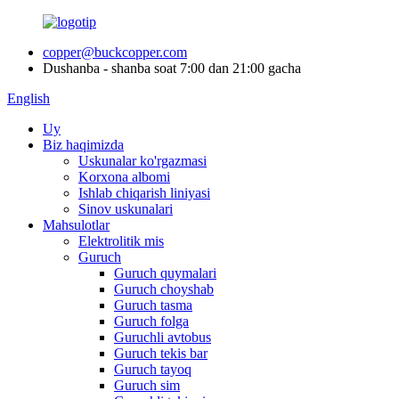
copper@buckcopper.com
Dushanba - shanba soat 7:00 dan 21:00 gacha
English
Uy
Biz haqimizda
Uskunalar ko'rgazmasi
Korxona albomi
Ishlab chiqarish liniyasi
Sinov uskunalari
Mahsulotlar
Elektrolitik mis
Guruch
Guruch quymalari
Guruch choyshab
Guruch tasma
Guruch folga
Guruchli avtobus
Guruch tekis bar
Guruch tayoq
Guruch sim