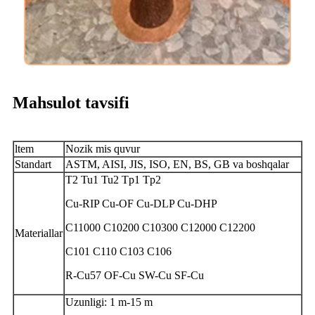
Mahsulot tavsifi
ltem
Nozik mis quvur
Standart
ASTM, AISI, JIS, ISO, EN, BS, GB va boshqalar
T2 Tu1 Tu2 Tp1 Tp2
Cu-RIP Cu-OF Cu-DLP Cu-DHP
C11000 C10200 C10300 C12000 C12200
Materiallar
C101 C110 C103 C106
R-Cu57 OF-Cu SW-Cu SF-Cu
Uzunligi: 1 m-15 m