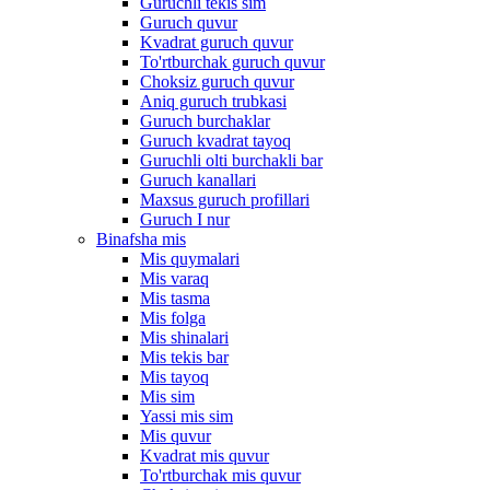
Guruchli tekis sim
Guruch quvur
Kvadrat guruch quvur
To'rtburchak guruch quvur
Choksiz guruch quvur
Aniq guruch trubkasi
Guruch burchaklar
Guruch kvadrat tayoq
Guruchli olti burchakli bar
Guruch kanallari
Maxsus guruch profillari
Guruch I nur
Binafsha mis
Mis quymalari
Mis varaq
Mis tasma
Mis folga
Mis shinalari
Mis tekis bar
Mis tayoq
Mis sim
Yassi mis sim
Mis quvur
Kvadrat mis quvur
To'rtburchak mis quvur