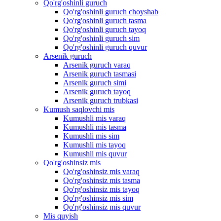
Qo'rg'oshinli guruch
Qo'rg'oshinli guruch choyshab
Qo'rg'oshinli guruch tasma
Qo'rg'oshinli guruch tayoq
Qo'rg'oshinli guruch sim
Qo'rg'oshinli guruch quvur
Arsenik guruch
Arsenik guruch varaq
Arsenik guruch tasmasi
Arsenik guruch simi
Arsenik guruch tayoq
Arsenik guruch trubkasi
Kumush saqlovchi mis
Kumushli mis varaq
Kumushli mis tasma
Kumushli mis sim
Kumushli mis tayoq
Kumushli mis quvur
Qo'rg'oshinsiz mis
Qo'rg'oshinsiz mis varaq
Qo'rg'oshinsiz mis tasma
Qo'rg'oshinsiz mis tayoq
Qo'rg'oshinsiz mis sim
Qo'rg'oshinsiz mis quvur
Mis quyish