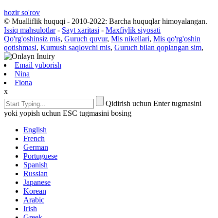
hozir so'rov
© Mualliflik huquqi - 2010-2022: Barcha huquqlar himoyalangan.
Issiq mahsulotlar
-
Sayt xaritasi
-
Maxfiylik siyosati
Qo'rg'oshinsiz mis
,
Guruch quvur
,
Mis nikellari
,
Mis qo'rg'oshin
qotishmasi
,
Kumush saqlovchi mis
,
Guruch bilan qoplangan sim
,
Email yuborish
Nina
Fiona
x
Qidirish uchun Enter tugmasini
yoki yopish uchun ESC tugmasini bosing
English
French
German
Portuguese
Spanish
Russian
Japanese
Korean
Arabic
Irish
Greek