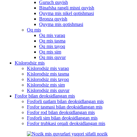
Guruch quyish
Binafsha rangli misni quyish
Quyma mis nikel qotishmasi
Bronza quyish
Quyma mis qotishmasi
Oq mis
Oq mis varaq
Oq mis tasma
Oq mis tayoq
Oq mis sim
Oq mis quvur
Kislorodsiz mis
Kislorodsiz mis varaq
Kislorodsiz mis tasma
Kislorodsiz mis tayoq
Kislorodsiz mis sim
Kislorodsiz mis quvur
Fosfor bilan deoksidlangan mis
Fosforli qatlam bilan deoksidlangan mis
Fosfor tasmasi bilan deoksidlangan mis
Fosfor rod bilan deoksidlangan mis
Fosforli sim bilan deoksidlangan mis
Fosfor trubkasi orqali deoksidlangan mis