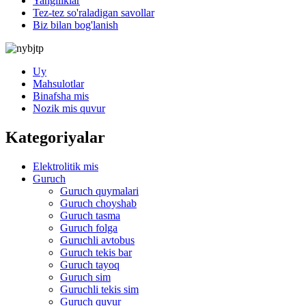
Yangiliklar
Tez-tez so'raladigan savollar
Biz bilan bog'lanish
Uy
Mahsulotlar
Binafsha mis
Nozik mis quvur
Kategoriyalar
Elektrolitik mis
Guruch
Guruch quymalari
Guruch choyshab
Guruch tasma
Guruch folga
Guruchli avtobus
Guruch tekis bar
Guruch tayoq
Guruch sim
Guruchli tekis sim
Guruch quvur