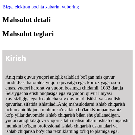
Bizga elektron pochta xabarini yuboring
Mahsulot detali
Mahsulot teglari
Kirish
Aniq mis quvur yuqori aniqlik talablari bo'lgan mis quvur
turidir.Past haroratda yuqori quvvatga ega, korroziyaga oson
emas, yuqori harorat va yuqori bosimga chidamli, 1083 daraja
Selsiygacha erish nuqtasiga ega va yuqori quvur liniyasi
xavfsizligiga ega.Ko'pincha suv quvurlari, isitish va sovutish
quvurlari sifatida ishlatiladi.Aniq mahsulotlarni ishlab chiqarish
uchun aniqlik juda muhim ko'rsatkich bo'ladi.Kompaniyamiz
ko'p yillar davomida ishlab chiqarish bilan shug'ullanadigan,
yuqori aniqlikdagi va yuqori sifatli mahsulotlarni ishlab chiqarishi
mumkin bo'lgan professional ishlab chiqarish uskunalari va
ishlab chiqarish bo'yicha texniklarning to'liq to'plamiga ega.