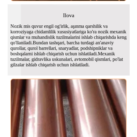
Ilova
Nozik mis quvur engil og'irlik, aşınma qarshilik va
korroziyaga chidamlilik xususiyatlariga ko'ra nozik mexanik
qismlar va muhandislik tuzilmalarini ishlab chiqarishda keng
qo'llaniladi.Bundan tashqari, barcha turdagi an'anaviy
qurollar, qurol barrellari, snaryadlar, podshipniklar va
boshqalarni ishlab chiqarish uchun ishlatiladi.Mexanik
tuzilmalar, gidravlika uskunalari, avtomobil qismlari, po'lat
gilzalar ishlab chiqarish uchun ishlatiladi.