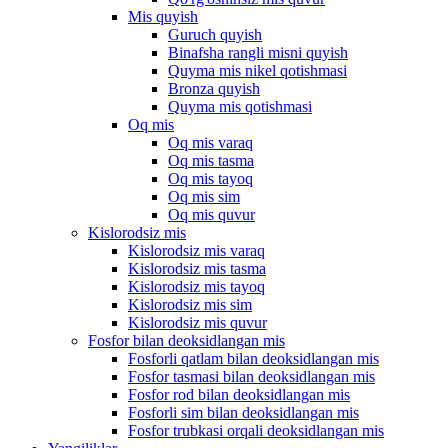
Mis quyish
Guruch quyish
Binafsha rangli misni quyish
Quyma mis nikel qotishmasi
Bronza quyish
Quyma mis qotishmasi
Oq mis
Oq mis varaq
Oq mis tasma
Oq mis tayoq
Oq mis sim
Oq mis quvur
Kislorodsiz mis
Kislorodsiz mis varaq
Kislorodsiz mis tasma
Kislorodsiz mis tayoq
Kislorodsiz mis sim
Kislorodsiz mis quvur
Fosfor bilan deoksidlangan mis
Fosforli qatlam bilan deoksidlangan mis
Fosfor tasmasi bilan deoksidlangan mis
Fosfor rod bilan deoksidlangan mis
Fosforli sim bilan deoksidlangan mis
Fosfor trubkasi orqali deoksidlangan mis