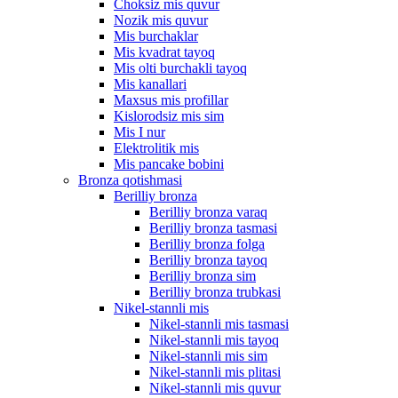
Choksiz mis quvur
Nozik mis quvur
Mis burchaklar
Mis kvadrat tayoq
Mis olti burchakli tayoq
Mis kanallari
Maxsus mis profillar
Kislorodsiz mis sim
Mis I nur
Elektrolitik mis
Mis pancake bobini
Bronza qotishmasi
Berilliy bronza
Berilliy bronza varaq
Berilliy bronza tasmasi
Berilliy bronza folga
Berilliy bronza tayoq
Berilliy bronza sim
Berilliy bronza trubkasi
Nikel-stannli mis
Nikel-stannli mis tasmasi
Nikel-stannli mis tayoq
Nikel-stannli mis sim
Nikel-stannli mis plitasi
Nikel-stannli mis quvur