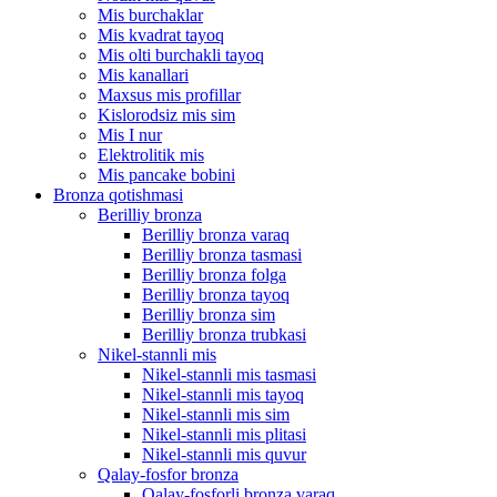
Mis burchaklar
Mis kvadrat tayoq
Mis olti burchakli tayoq
Mis kanallari
Maxsus mis profillar
Kislorodsiz mis sim
Mis I nur
Elektrolitik mis
Mis pancake bobini
Bronza qotishmasi
Berilliy bronza
Berilliy bronza varaq
Berilliy bronza tasmasi
Berilliy bronza folga
Berilliy bronza tayoq
Berilliy bronza sim
Berilliy bronza trubkasi
Nikel-stannli mis
Nikel-stannli mis tasmasi
Nikel-stannli mis tayoq
Nikel-stannli mis sim
Nikel-stannli mis plitasi
Nikel-stannli mis quvur
Qalay-fosfor bronza
Qalay-fosforli bronza varaq