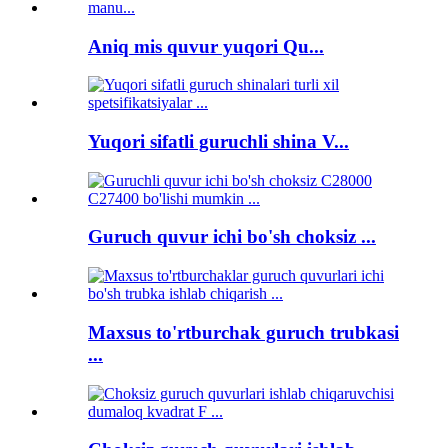
Aniq mis quvur yuqori Qu...
Yuqori sifatli guruchli shina V...
Guruch quvur ichi bo'sh choksiz ...
Maxsus to'rtburchak guruch trubkasi
...