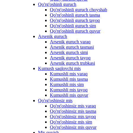
Qo'rg'oshinli guruch
Qo'rg'oshinli guruch choyshab
Qo'rg'oshinli guruch tasma
Qo'rg'oshinli guruch tayoq
Qo'rg'oshinli guruch sim
Qo'rg'oshinli guruch quvur
Arsenik guruch
Arsenik guruch varaq
Arsenik guruch tasmasi
Arsenik guruch simi
Arsenik guruch tayoq
Arsenik guruch trubkasi
Kumush saqlovchi mis
Kumushli mis varaq
Kumushli mis tasma
Kumushli mis sim
Kumushli mis tayoq
Kumushli mis quvur
Qo'rg'oshinsiz mis
Qo'rg'oshinsiz mis varaq
Qo'rg'oshinsiz mis tasma
Qo'rg'oshinsiz mis tayoq
Qo'rg'oshinsiz mis sim
Qo'rg'oshinsiz mis quvur
Mis quyish