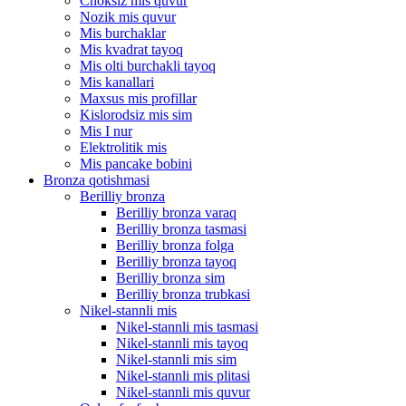
Choksiz mis quvur
Nozik mis quvur
Mis burchaklar
Mis kvadrat tayoq
Mis olti burchakli tayoq
Mis kanallari
Maxsus mis profillar
Kislorodsiz mis sim
Mis I nur
Elektrolitik mis
Mis pancake bobini
Bronza qotishmasi
Berilliy bronza
Berilliy bronza varaq
Berilliy bronza tasmasi
Berilliy bronza folga
Berilliy bronza tayoq
Berilliy bronza sim
Berilliy bronza trubkasi
Nikel-stannli mis
Nikel-stannli mis tasmasi
Nikel-stannli mis tayoq
Nikel-stannli mis sim
Nikel-stannli mis plitasi
Nikel-stannli mis quvur