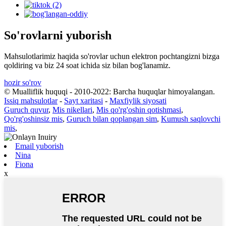
So'rovlarni yuborish
Mahsulotlarimiz haqida so'rovlar uchun elektron pochtangizni bizga
qoldiring va biz 24 soat ichida siz bilan bog'lanamiz.
hozir so'rov
© Mualliflik huquqi - 2010-2022: Barcha huquqlar himoyalangan.
Issiq mahsulotlar
-
Sayt xaritasi
-
Maxfiylik siyosati
Guruch quvur
,
Mis nikellari
,
Mis qo'rg'oshin qotishmasi
,
Qo'rg'oshinsiz mis
,
Guruch bilan qoplangan sim
,
Kumush saqlovchi
mis
,
Email yuborish
Nina
Fiona
x