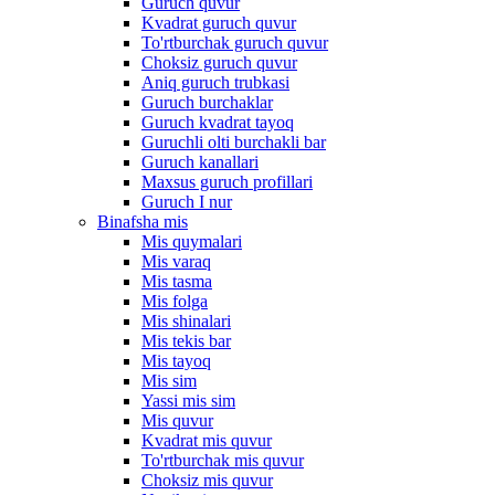
Guruch quvur
Kvadrat guruch quvur
To'rtburchak guruch quvur
Choksiz guruch quvur
Aniq guruch trubkasi
Guruch burchaklar
Guruch kvadrat tayoq
Guruchli olti burchakli bar
Guruch kanallari
Maxsus guruch profillari
Guruch I nur
Binafsha mis
Mis quymalari
Mis varaq
Mis tasma
Mis folga
Mis shinalari
Mis tekis bar
Mis tayoq
Mis sim
Yassi mis sim
Mis quvur
Kvadrat mis quvur
To'rtburchak mis quvur
Choksiz mis quvur