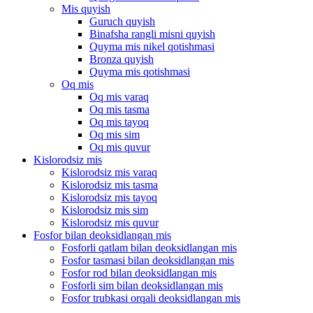
Mis quyish
Guruch quyish
Binafsha rangli misni quyish
Quyma mis nikel qotishmasi
Bronza quyish
Quyma mis qotishmasi
Oq mis
Oq mis varaq
Oq mis tasma
Oq mis tayoq
Oq mis sim
Oq mis quvur
Kislorodsiz mis
Kislorodsiz mis varaq
Kislorodsiz mis tasma
Kislorodsiz mis tayoq
Kislorodsiz mis sim
Kislorodsiz mis quvur
Fosfor bilan deoksidlangan mis
Fosforli qatlam bilan deoksidlangan mis
Fosfor tasmasi bilan deoksidlangan mis
Fosfor rod bilan deoksidlangan mis
Fosforli sim bilan deoksidlangan mis
Fosfor trubkasi orqali deoksidlangan mis