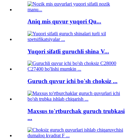
Aniq mis quvur yuqori Qu...
Yuqori sifatli guruchli shina V...
Guruch quvur ichi bo'sh choksiz ...
Maxsus to'rtburchak guruch trubkasi
...