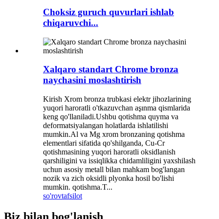
Choksiz guruch quvurlari ishlab
chiqaruvchi...
Xalqaro standart Chrome bronza
naychasini moslashtirish
Kirish Xrom bronza trubkasi elektr jihozlarining
yuqori haroratli o'tkazuvchan aşınma qismlarida
keng qo'llaniladi.Ushbu qotishma quyma va
deformatsiyalangan holatlarda ishlatilishi
mumkin.Al va Mg xrom bronzaning qotishma
elementlari sifatida qo'shilganda, Cu-Cr
qotishmasining yuqori haroratli oksidlanish
qarshiligini va issiqlikka chidamliligini yaxshilash
uchun asosiy metall bilan mahkam bog'langan
nozik va zich oksidli plyonka hosil bo'lishi
mumkin. qotishma.T...
so'rov
tafsilot
Biz bilan bog'lanish