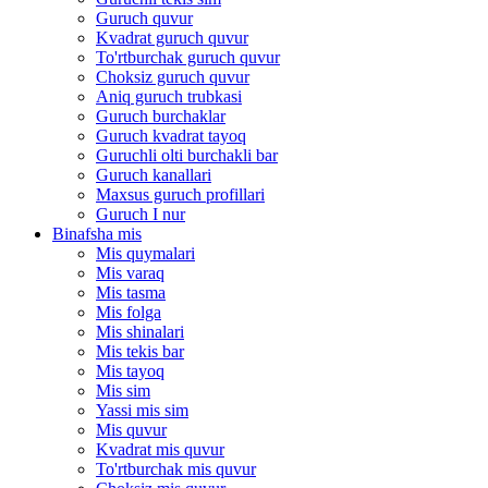
Guruch quvur
Kvadrat guruch quvur
To'rtburchak guruch quvur
Choksiz guruch quvur
Aniq guruch trubkasi
Guruch burchaklar
Guruch kvadrat tayoq
Guruchli olti burchakli bar
Guruch kanallari
Maxsus guruch profillari
Guruch I nur
Binafsha mis
Mis quymalari
Mis varaq
Mis tasma
Mis folga
Mis shinalari
Mis tekis bar
Mis tayoq
Mis sim
Yassi mis sim
Mis quvur
Kvadrat mis quvur
To'rtburchak mis quvur