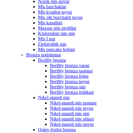
Nozik mis quvur
Mis burchaklar
Mis kvadrat tayoq
Mis olti burchakli tayoq
Mis kanallari
Maxsus mis profillar
Kislorodsiz mis sim
Mis I nur
Elektrolitik mis
Mis pancake bobini
Bronza qotishmasi
Berilliy bronza
Berilliy bronza varaq
Berilliy bronza tasmasi
Berilliy bronza folga
Berilliy bronza tayoq
Berilliy bronza sim
Berilliy bronza trubkasi
Nikel-stannli mis
Nikel-stannli mis tasmasi
Nikel-stannli mis tayoq
Nikel-stannli mis sim
Nikel-stannli mis plitasi
Nikel-stannli mis quvur
Qalay-fosfor bronza