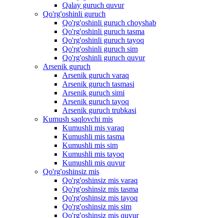
Qalay guruch quvur
Qo'rg'oshinli guruch
Qo'rg'oshinli guruch choyshab
Qo'rg'oshinli guruch tasma
Qo'rg'oshinli guruch tayoq
Qo'rg'oshinli guruch sim
Qo'rg'oshinli guruch quvur
Arsenik guruch
Arsenik guruch varaq
Arsenik guruch tasmasi
Arsenik guruch simi
Arsenik guruch tayoq
Arsenik guruch trubkasi
Kumush saqlovchi mis
Kumushli mis varaq
Kumushli mis tasma
Kumushli mis sim
Kumushli mis tayoq
Kumushli mis quvur
Qo'rg'oshinsiz mis
Qo'rg'oshinsiz mis varaq
Qo'rg'oshinsiz mis tasma
Qo'rg'oshinsiz mis tayoq
Qo'rg'oshinsiz mis sim
Qo'rg'oshinsiz mis quvur