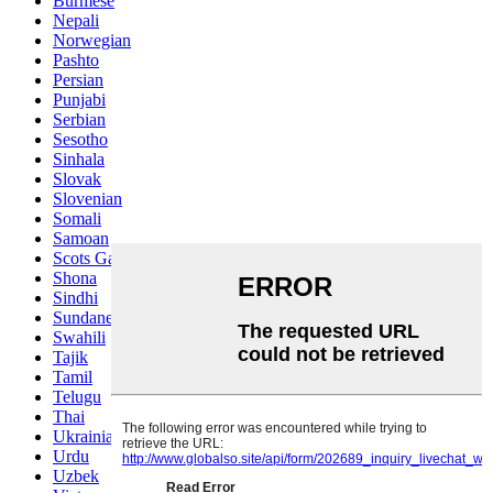
Burmese
Nepali
Norwegian
Pashto
Persian
Punjabi
Serbian
Sesotho
Sinhala
Slovak
Slovenian
Somali
Samoan
Scots Gaelic
Shona
Sindhi
Sundanese
Swahili
Tajik
Tamil
Telugu
Thai
Ukrainian
Urdu
Uzbek