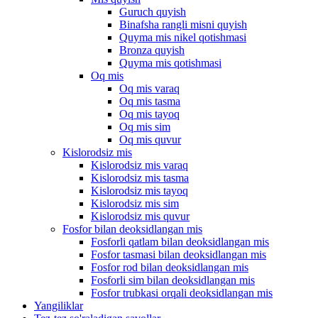
Guruch quyish
Binafsha rangli misni quyish
Quyma mis nikel qotishmasi
Bronza quyish
Quyma mis qotishmasi
Oq mis
Oq mis varaq
Oq mis tasma
Oq mis tayoq
Oq mis sim
Oq mis quvur
Kislorodsiz mis
Kislorodsiz mis varaq
Kislorodsiz mis tasma
Kislorodsiz mis tayoq
Kislorodsiz mis sim
Kislorodsiz mis quvur
Fosfor bilan deoksidlangan mis
Fosforli qatlam bilan deoksidlangan mis
Fosfor tasmasi bilan deoksidlangan mis
Fosfor rod bilan deoksidlangan mis
Fosforli sim bilan deoksidlangan mis
Fosfor trubkasi orqali deoksidlangan mis
Yangiliklar