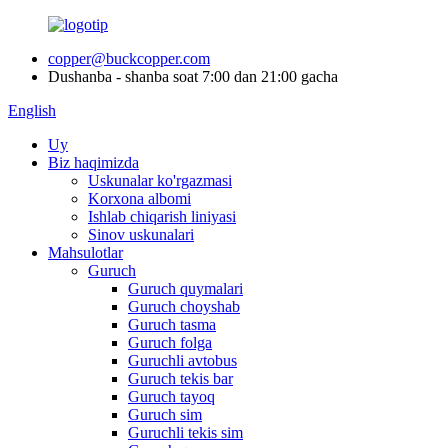
copper@buckcopper.com
Dushanba - shanba soat 7:00 dan 21:00 gacha
English
Uy
Biz haqimizda
Uskunalar ko'rgazmasi
Korxona albomi
Ishlab chiqarish liniyasi
Sinov uskunalari
Mahsulotlar
Guruch
Guruch quymalari
Guruch choyshab
Guruch tasma
Guruch folga
Guruchli avtobus
Guruch tekis bar
Guruch tayoq
Guruch sim
Guruchli tekis sim