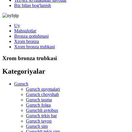
Tez-tez so'raladigan savollar
Biz bilan bog'lanish
Uy
Mahsulotlar
Bronza qotishmasi
Xrom bronza
Xrom bronza trubkasi
Xrom bronza trubkasi
Kategoriyalar
Guruch
Guruch quymalari
Guruch choyshab
Guruch tasma
Guruch folga
Guruchli avtobus
Guruch tekis bar
Guruch tayoq
Guruch sim
Guruchli tekis sim