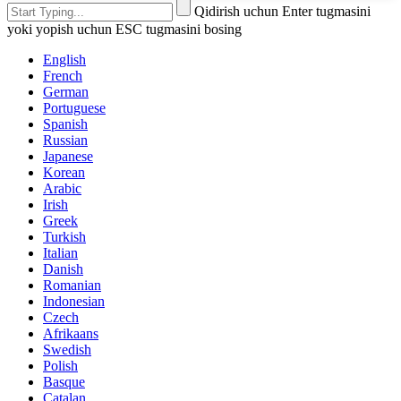
Qidirish uchun Enter tugmasini
yoki yopish uchun ESC tugmasini bosing
English
French
German
Portuguese
Spanish
Russian
Japanese
Korean
Arabic
Irish
Greek
Turkish
Italian
Danish
Romanian
Indonesian
Czech
Afrikaans
Swedish
Polish
Basque
Catalan