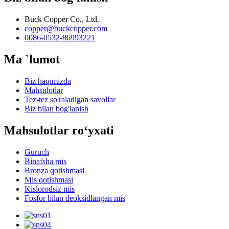
Buck Copper Co., Ltd.
copper@buckcopper.com
0086-0532-86993221
Ma `lumot
Biz haqimizda
Mahsulotlar
Tez-tez so'raladigan savollar
Biz bilan bog'lanish
Mahsulotlar roʻyxati
Guruch
Binafsha mis
Bronza qotishmasi
Mis qotishmasi
Kislorodsiz mis
Fosfor bilan deoksidlangan mis