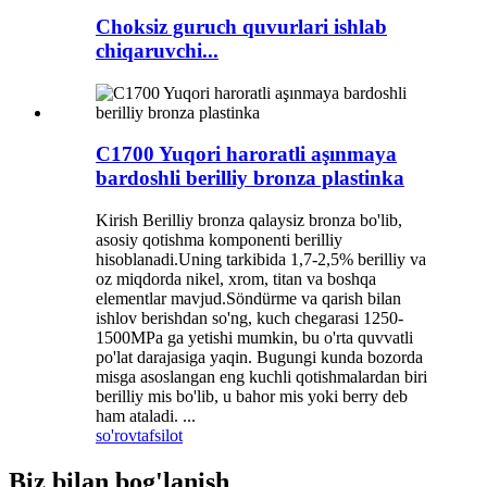
Choksiz guruch quvurlari ishlab
chiqaruvchi...
C1700 Yuqori haroratli aşınmaya
bardoshli berilliy bronza plastinka
Kirish Berilliy bronza qalaysiz bronza bo'lib,
asosiy qotishma komponenti berilliy
hisoblanadi.Uning tarkibida 1,7-2,5% berilliy va
oz miqdorda nikel, xrom, titan va boshqa
elementlar mavjud.Söndürme va qarish bilan
ishlov berishdan so'ng, kuch chegarasi 1250-
1500MPa ga yetishi mumkin, bu o'rta quvvatli
po'lat darajasiga yaqin. Bugungi kunda bozorda
misga asoslangan eng kuchli qotishmalardan biri
berilliy mis bo'lib, u bahor mis yoki berry deb
ham ataladi. ...
so'rov
tafsilot
Biz bilan bog'lanish