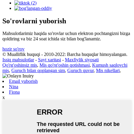
So'rovlarni yuborish
Mahsulotlarimiz haqida so'rovlar uchun elektron pochtangizni bizga
qoldiring va biz 24 soat ichida siz bilan bog'lanamiz.
hozir so'rov
© Mualliflik huquqi - 2010-2022: Barcha huquqlar himoyalangan.
Issiq mahsulotlar
-
Sayt xaritasi
-
Maxfiylik siyosati
Qo'rg'oshinsiz mis
,
Mis qo'rg'oshin qotishmasi
,
Kumush saqlovchi
mis
,
Guruch bilan qoplangan sim
,
Guruch quvur
,
Mis nikellari
,
Email yuborish
Nina
Fiona
x