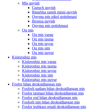
Mis quyish
Guruch quyish
Binafsha rangli misni quyish
Quyma mis nikel qotishmasi
Bronza quyish
Quyma mis qotishmasi
Oq mis
Oq mis varaq
Oq mis tasma
Oq mis tayoq
Oq mis sim
Oq mis quvur
Kislorodsiz mis
Kislorodsiz mis varaq
Kislorodsiz mis tasma
Kislorodsiz mis tayoq
Kislorodsiz mis sim
Kislorodsiz mis quvur
Fosfor bilan deoksidlangan mis
Fosforli qatlam bilan deoksidlangan mis
Fosfor tasmasi bilan deoksidlangan mis
Fosfor rod bilan deoksidlangan mis
Fosforli sim bilan deoksidlangan mis
Fosfor trubkasi orqali deoksidlangan mis