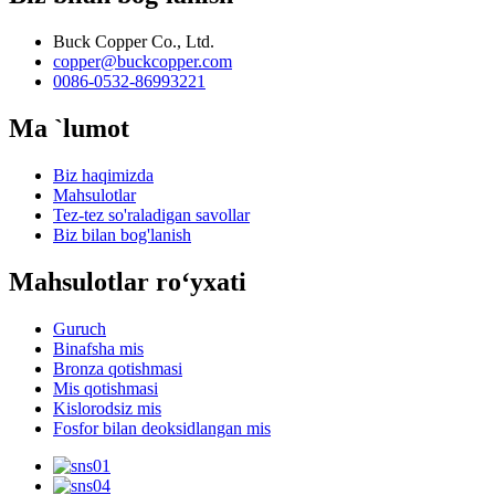
Buck Copper Co., Ltd.
copper@buckcopper.com
0086-0532-86993221
Ma `lumot
Biz haqimizda
Mahsulotlar
Tez-tez so'raladigan savollar
Biz bilan bog'lanish
Mahsulotlar roʻyxati
Guruch
Binafsha mis
Bronza qotishmasi
Mis qotishmasi
Kislorodsiz mis
Fosfor bilan deoksidlangan mis