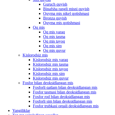
Guruch quyish
Binafsha rangli misni quyish
Quyma mis nikel qotishmasi
Bronza quyish
Quyma mis qotishmasi
Oq mis
Oq mis varaq
Oq mis tasma
Oq mis tayoq
Oq mis sim
Oq mis quvur
Kislorodsiz mis
Kislorodsiz mis varaq
Kislorodsiz mis tasma
Kislorodsiz mis tayoq
Kislorodsiz mis sim
Kislorodsiz mis quvur
Fosfor bilan deoksidlangan mis
Fosforli qatlam bilan deoksidlangan mis
Fosfor tasmasi bilan deoksidlangan mis
Fosfor rod bilan deoksidlangan mis
Fosforli sim bilan deoksidlangan mis
Fosfor trubkasi orqali deoksidlangan mis
Yangiliklar