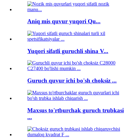
Aniq mis quvur yuqori Qu...
Yuqori sifatli guruchli shina V...
Guruch quvur ichi bo'sh choksiz ...
Maxsus to'rtburchak guruch trubkasi
...