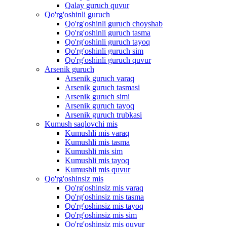
Qalay guruch quvur
Qo'rg'oshinli guruch
Qo'rg'oshinli guruch choyshab
Qo'rg'oshinli guruch tasma
Qo'rg'oshinli guruch tayoq
Qo'rg'oshinli guruch sim
Qo'rg'oshinli guruch quvur
Arsenik guruch
Arsenik guruch varaq
Arsenik guruch tasmasi
Arsenik guruch simi
Arsenik guruch tayoq
Arsenik guruch trubkasi
Kumush saqlovchi mis
Kumushli mis varaq
Kumushli mis tasma
Kumushli mis sim
Kumushli mis tayoq
Kumushli mis quvur
Qo'rg'oshinsiz mis
Qo'rg'oshinsiz mis varaq
Qo'rg'oshinsiz mis tasma
Qo'rg'oshinsiz mis tayoq
Qo'rg'oshinsiz mis sim
Qo'rg'oshinsiz mis quvur