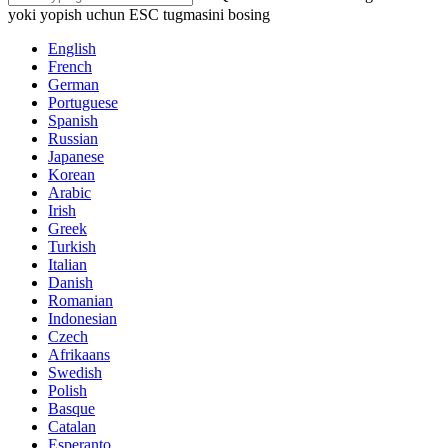
yoki yopish uchun ESC tugmasini bosing
English
French
German
Portuguese
Spanish
Russian
Japanese
Korean
Arabic
Irish
Greek
Turkish
Italian
Danish
Romanian
Indonesian
Czech
Afrikaans
Swedish
Polish
Basque
Catalan
Esperanto