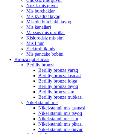
Choksiz mis quvur
Nozik mis quvur
Mis burchaklar
Mis kvadrat tayoq
Mis olti burchakli tayoq
Mis kanallari
Maxsus mis profillar
Kislorodsiz mis sim
Mis I nur
Elektrolitik mis
Mis pancake bobini
Bronza qotishmasi
Berilliy bronza
Berilliy bronza varaq
Berilliy bronza tasmasi
Berilliy bronza folga
Berilliy bronza tayoq
Berilliy bronza sim
Berilliy bronza trubkasi
Nikel-stannli mis
Nikel-stannli mis tasmasi
Nikel-stannli mis tayoq
Nikel-stannli mis sim
Nikel-stannli mis plitasi
Nikel-stannli mis quvur