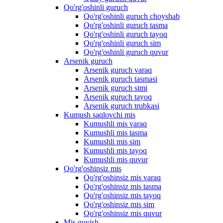
Qo'rg'oshinli guruch
Qo'rg'oshinli guruch choyshab
Qo'rg'oshinli guruch tasma
Qo'rg'oshinli guruch tayoq
Qo'rg'oshinli guruch sim
Qo'rg'oshinli guruch quvur
Arsenik guruch
Arsenik guruch varaq
Arsenik guruch tasmasi
Arsenik guruch simi
Arsenik guruch tayoq
Arsenik guruch trubkasi
Kumush saqlovchi mis
Kumushli mis varaq
Kumushli mis tasma
Kumushli mis sim
Kumushli mis tayoq
Kumushli mis quvur
Qo'rg'oshinsiz mis
Qo'rg'oshinsiz mis varaq
Qo'rg'oshinsiz mis tasma
Qo'rg'oshinsiz mis tayoq
Qo'rg'oshinsiz mis sim
Qo'rg'oshinsiz mis quvur
Mis quyish