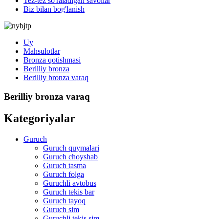
Tez-tez so'raladigan savollar
Biz bilan bog'lanish
Uy
Mahsulotlar
Bronza qotishmasi
Berilliy bronza
Berilliy bronza varaq
Berilliy bronza varaq
Kategoriyalar
Guruch
Guruch quymalari
Guruch choyshab
Guruch tasma
Guruch folga
Guruchli avtobus
Guruch tekis bar
Guruch tayoq
Guruch sim
Guruchli tekis sim