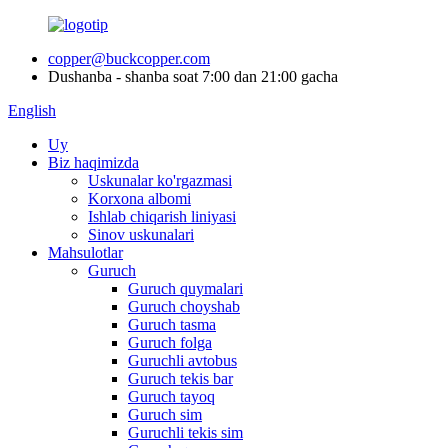
copper@buckcopper.com
Dushanba - shanba soat 7:00 dan 21:00 gacha
English
Uy
Biz haqimizda
Uskunalar ko'rgazmasi
Korxona albomi
Ishlab chiqarish liniyasi
Sinov uskunalari
Mahsulotlar
Guruch
Guruch quymalari
Guruch choyshab
Guruch tasma
Guruch folga
Guruchli avtobus
Guruch tekis bar
Guruch tayoq
Guruch sim
Guruchli tekis sim