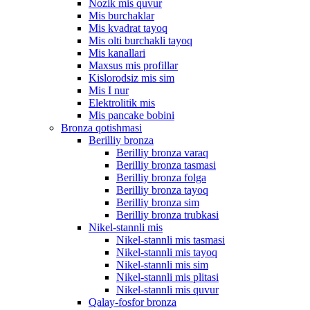
Nozik mis quvur
Mis burchaklar
Mis kvadrat tayoq
Mis olti burchakli tayoq
Mis kanallari
Maxsus mis profillar
Kislorodsiz mis sim
Mis I nur
Elektrolitik mis
Mis pancake bobini
Bronza qotishmasi
Berilliy bronza
Berilliy bronza varaq
Berilliy bronza tasmasi
Berilliy bronza folga
Berilliy bronza tayoq
Berilliy bronza sim
Berilliy bronza trubkasi
Nikel-stannli mis
Nikel-stannli mis tasmasi
Nikel-stannli mis tayoq
Nikel-stannli mis sim
Nikel-stannli mis plitasi
Nikel-stannli mis quvur
Qalay-fosfor bronza