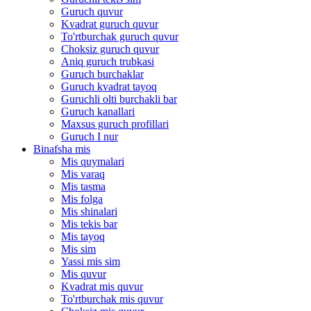
Guruch quvur
Kvadrat guruch quvur
To'rtburchak guruch quvur
Choksiz guruch quvur
Aniq guruch trubkasi
Guruch burchaklar
Guruch kvadrat tayoq
Guruchli olti burchakli bar
Guruch kanallari
Maxsus guruch profillari
Guruch I nur
Binafsha mis
Mis quymalari
Mis varaq
Mis tasma
Mis folga
Mis shinalari
Mis tekis bar
Mis tayoq
Mis sim
Yassi mis sim
Mis quvur
Kvadrat mis quvur
To'rtburchak mis quvur