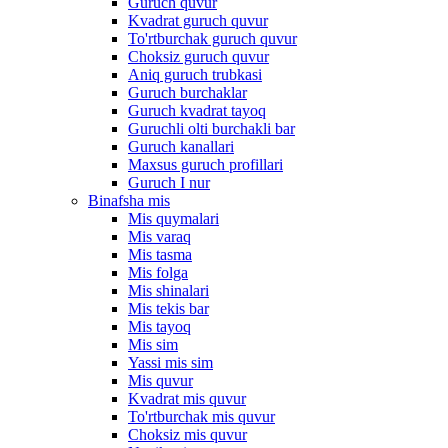
Guruch quvur
Kvadrat guruch quvur
To'rtburchak guruch quvur
Choksiz guruch quvur
Aniq guruch trubkasi
Guruch burchaklar
Guruch kvadrat tayoq
Guruchli olti burchakli bar
Guruch kanallari
Maxsus guruch profillari
Guruch I nur
Binafsha mis
Mis quymalari
Mis varaq
Mis tasma
Mis folga
Mis shinalari
Mis tekis bar
Mis tayoq
Mis sim
Yassi mis sim
Mis quvur
Kvadrat mis quvur
To'rtburchak mis quvur
Choksiz mis quvur