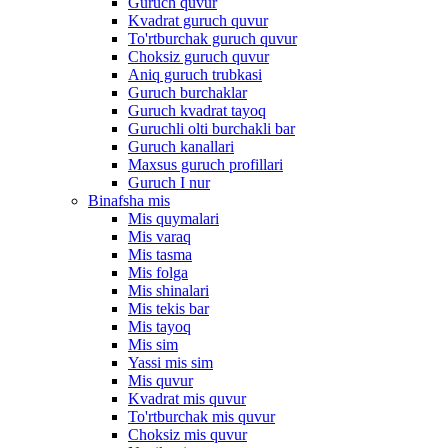
Guruch quvur
Kvadrat guruch quvur
To'rtburchak guruch quvur
Choksiz guruch quvur
Aniq guruch trubkasi
Guruch burchaklar
Guruch kvadrat tayoq
Guruchli olti burchakli bar
Guruch kanallari
Maxsus guruch profillari
Guruch I nur
Binafsha mis
Mis quymalari
Mis varaq
Mis tasma
Mis folga
Mis shinalari
Mis tekis bar
Mis tayoq
Mis sim
Yassi mis sim
Mis quvur
Kvadrat mis quvur
To'rtburchak mis quvur
Choksiz mis quvur