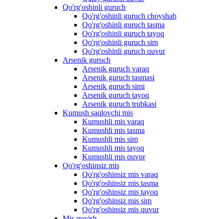
Qo'rg'oshinli guruch
Qo'rg'oshinli guruch choyshab
Qo'rg'oshinli guruch tasma
Qo'rg'oshinli guruch tayoq
Qo'rg'oshinli guruch sim
Qo'rg'oshinli guruch quvur
Arsenik guruch
Arsenik guruch varaq
Arsenik guruch tasmasi
Arsenik guruch simi
Arsenik guruch tayoq
Arsenik guruch trubkasi
Kumush saqlovchi mis
Kumushli mis varaq
Kumushli mis tasma
Kumushli mis sim
Kumushli mis tayoq
Kumushli mis quvur
Qo'rg'oshinsiz mis
Qo'rg'oshinsiz mis varaq
Qo'rg'oshinsiz mis tasma
Qo'rg'oshinsiz mis tayoq
Qo'rg'oshinsiz mis sim
Qo'rg'oshinsiz mis quvur
Mis quyish