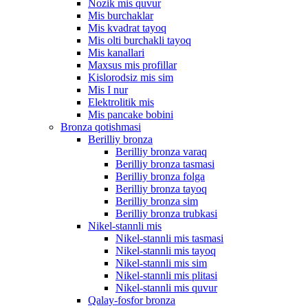
Nozik mis quvur
Mis burchaklar
Mis kvadrat tayoq
Mis olti burchakli tayoq
Mis kanallari
Maxsus mis profillar
Kislorodsiz mis sim
Mis I nur
Elektrolitik mis
Mis pancake bobini
Bronza qotishmasi
Berilliy bronza
Berilliy bronza varaq
Berilliy bronza tasmasi
Berilliy bronza folga
Berilliy bronza tayoq
Berilliy bronza sim
Berilliy bronza trubkasi
Nikel-stannli mis
Nikel-stannli mis tasmasi
Nikel-stannli mis tayoq
Nikel-stannli mis sim
Nikel-stannli mis plitasi
Nikel-stannli mis quvur
Qalay-fosfor bronza