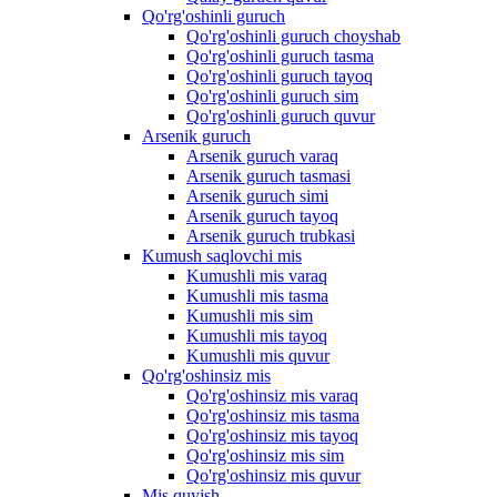
Qo'rg'oshinli guruch
Qo'rg'oshinli guruch choyshab
Qo'rg'oshinli guruch tasma
Qo'rg'oshinli guruch tayoq
Qo'rg'oshinli guruch sim
Qo'rg'oshinli guruch quvur
Arsenik guruch
Arsenik guruch varaq
Arsenik guruch tasmasi
Arsenik guruch simi
Arsenik guruch tayoq
Arsenik guruch trubkasi
Kumush saqlovchi mis
Kumushli mis varaq
Kumushli mis tasma
Kumushli mis sim
Kumushli mis tayoq
Kumushli mis quvur
Qo'rg'oshinsiz mis
Qo'rg'oshinsiz mis varaq
Qo'rg'oshinsiz mis tasma
Qo'rg'oshinsiz mis tayoq
Qo'rg'oshinsiz mis sim
Qo'rg'oshinsiz mis quvur
Mis quyish