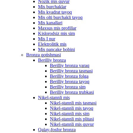
Nozik mis quvur
Mis burchaklar
Mis kvadrat tayoq
Mis olti burchakli tayoq
Mis kanallari
Maxsus mis profillar
Kislorodsiz mis sim
Mis I nur
Elektrolitik mis
Mis pancake bobini
Bronza qotishmasi
Berilliy bronza
Berilliy bronza varaq
Berilliy bronza tasmasi
Berilliy bronza folga
Berilliy bronza tayoq
Berilliy bronza sim
Berilliy bronza trubkasi
Nikel-stannli mis
Nikel-stannli mis tasmasi
Nikel-stannli mis tayoq
Nikel-stannli mis sim
Nikel-stannli mis plitasi
Nikel-stannli mis quvur
Qalay-fosfor bronza