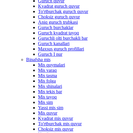
Guruch quvur
Kvadrat guruch quvur
To'rtburchak guruch quvur
Choksiz guruch quvur
Aniq guruch trubkasi
Guruch burchaklar
Guruch kvadrat tayoq
Guruchli olti burchakli bar
Guruch kanallari
Maxsus guruch profillari
Guruch I nur
Binafsha mis
Mis quymalari
Mis varaq
Mis tasma
Mis folga
Mis shinalari
Mis tekis bar
Mis tayoq
Mis sim
Yassi mis sim
Mis quvur
Kvadrat mis quvur
To'rtburchak mis quvur
Choksiz mis quvur