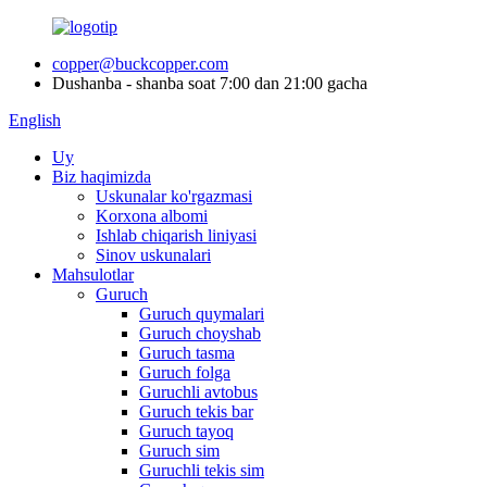
copper@buckcopper.com
Dushanba - shanba soat 7:00 dan 21:00 gacha
English
Uy
Biz haqimizda
Uskunalar ko'rgazmasi
Korxona albomi
Ishlab chiqarish liniyasi
Sinov uskunalari
Mahsulotlar
Guruch
Guruch quymalari
Guruch choyshab
Guruch tasma
Guruch folga
Guruchli avtobus
Guruch tekis bar
Guruch tayoq
Guruch sim
Guruchli tekis sim