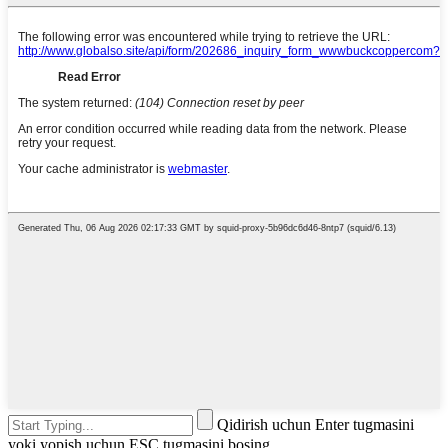
Qidirish uchun Enter tugmasini
yoki yopish uchun ESC tugmasini bosing