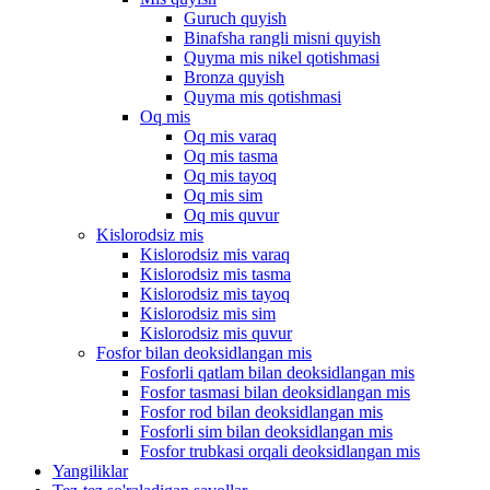
Guruch quyish
Binafsha rangli misni quyish
Quyma mis nikel qotishmasi
Bronza quyish
Quyma mis qotishmasi
Oq mis
Oq mis varaq
Oq mis tasma
Oq mis tayoq
Oq mis sim
Oq mis quvur
Kislorodsiz mis
Kislorodsiz mis varaq
Kislorodsiz mis tasma
Kislorodsiz mis tayoq
Kislorodsiz mis sim
Kislorodsiz mis quvur
Fosfor bilan deoksidlangan mis
Fosforli qatlam bilan deoksidlangan mis
Fosfor tasmasi bilan deoksidlangan mis
Fosfor rod bilan deoksidlangan mis
Fosforli sim bilan deoksidlangan mis
Fosfor trubkasi orqali deoksidlangan mis
Yangiliklar