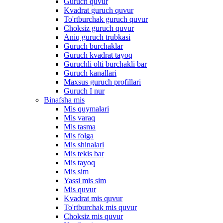
Guruch quvur
Kvadrat guruch quvur
To'rtburchak guruch quvur
Choksiz guruch quvur
Aniq guruch trubkasi
Guruch burchaklar
Guruch kvadrat tayoq
Guruchli olti burchakli bar
Guruch kanallari
Maxsus guruch profillari
Guruch I nur
Binafsha mis
Mis quymalari
Mis varaq
Mis tasma
Mis folga
Mis shinalari
Mis tekis bar
Mis tayoq
Mis sim
Yassi mis sim
Mis quvur
Kvadrat mis quvur
To'rtburchak mis quvur
Choksiz mis quvur