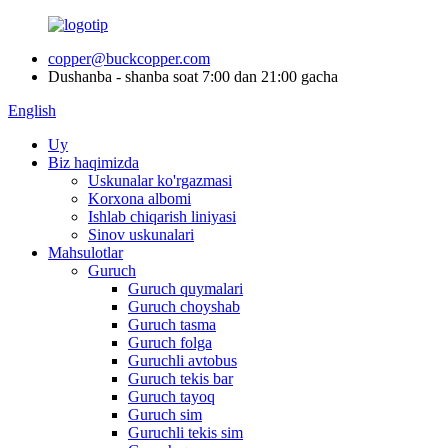
copper@buckcopper.com
Dushanba - shanba soat 7:00 dan 21:00 gacha
English
Uy
Biz haqimizda
Uskunalar ko'rgazmasi
Korxona albomi
Ishlab chiqarish liniyasi
Sinov uskunalari
Mahsulotlar
Guruch
Guruch quymalari
Guruch choyshab
Guruch tasma
Guruch folga
Guruchli avtobus
Guruch tekis bar
Guruch tayoq
Guruch sim
Guruchli tekis sim