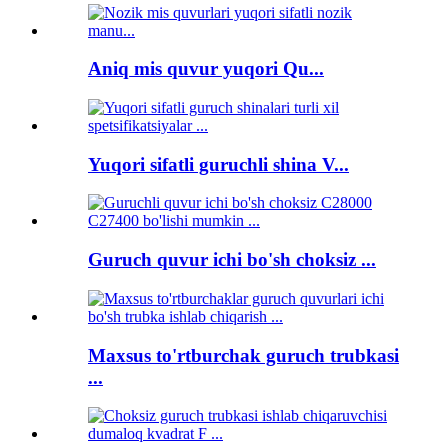
Aniq mis quvur yuqori Qu...
Yuqori sifatli guruchli shina V...
Guruch quvur ichi bo'sh choksiz ...
Maxsus to'rtburchak guruch trubkasi
...