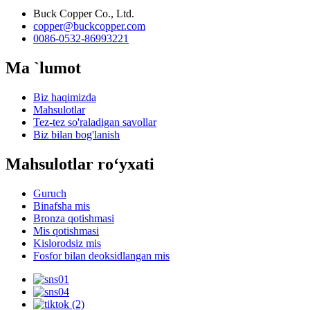
Buck Copper Co., Ltd.
copper@buckcopper.com
0086-0532-86993221
Ma `lumot
Biz haqimizda
Mahsulotlar
Tez-tez so'raladigan savollar
Biz bilan bog'lanish
Mahsulotlar roʻyxati
Guruch
Binafsha mis
Bronza qotishmasi
Mis qotishmasi
Kislorodsiz mis
Fosfor bilan deoksidlangan mis