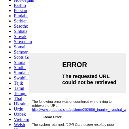
Norwegian
Pashto
Persian
Punjabi
Serbian
Sesotho
Sinhala
Slovak
Slovenian
Somali
Samoan
Scots Gaelic
Shona
Sindhi
Sundanese
Swahili
Tajik
Tamil
Telugu
Thai
Ukrainian
Urdu
Uzbek
Vietnamese
Welsh