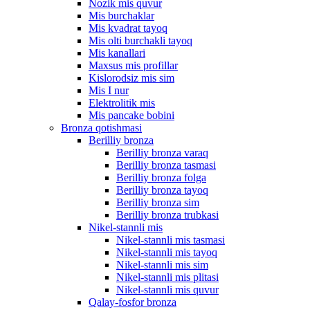
Nozik mis quvur
Mis burchaklar
Mis kvadrat tayoq
Mis olti burchakli tayoq
Mis kanallari
Maxsus mis profillar
Kislorodsiz mis sim
Mis I nur
Elektrolitik mis
Mis pancake bobini
Bronza qotishmasi
Berilliy bronza
Berilliy bronza varaq
Berilliy bronza tasmasi
Berilliy bronza folga
Berilliy bronza tayoq
Berilliy bronza sim
Berilliy bronza trubkasi
Nikel-stannli mis
Nikel-stannli mis tasmasi
Nikel-stannli mis tayoq
Nikel-stannli mis sim
Nikel-stannli mis plitasi
Nikel-stannli mis quvur
Qalay-fosfor bronza