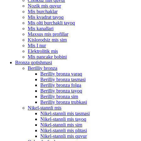
Choksiz mis quvur
Nozik mis quvur
Mis burchaklar
Mis kvadrat tayoq
Mis olti burchakli tayoq
Mis kanallari
Maxsus mis profillar
Kislorodsiz mis sim
Mis I nur
Elektrolitik mis
Mis pancake bobini
Bronza qotishmasi
Berilliy bronza
Berilliy bronza varaq
Berilliy bronza tasmasi
Berilliy bronza folga
Berilliy bronza tayoq
Berilliy bronza sim
Berilliy bronza trubkasi
Nikel-stannli mis
Nikel-stannli mis tasmasi
Nikel-stannli mis tayoq
Nikel-stannli mis sim
Nikel-stannli mis plitasi
Nikel-stannli mis quvur