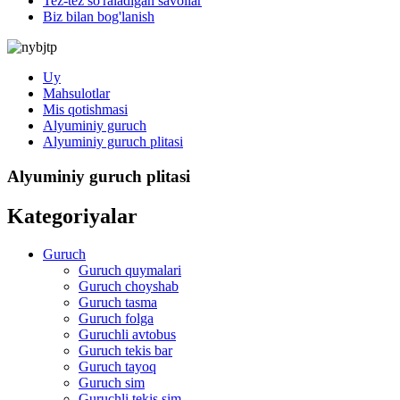
Tez-tez so'raladigan savollar
Biz bilan bog'lanish
Uy
Mahsulotlar
Mis qotishmasi
Alyuminiy guruch
Alyuminiy guruch plitasi
Alyuminiy guruch plitasi
Kategoriyalar
Guruch
Guruch quymalari
Guruch choyshab
Guruch tasma
Guruch folga
Guruchli avtobus
Guruch tekis bar
Guruch tayoq
Guruch sim
Guruchli tekis sim