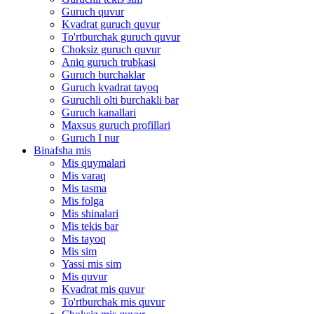
Guruch quvur
Kvadrat guruch quvur
To'rtburchak guruch quvur
Choksiz guruch quvur
Aniq guruch trubkasi
Guruch burchaklar
Guruch kvadrat tayoq
Guruchli olti burchakli bar
Guruch kanallari
Maxsus guruch profillari
Guruch I nur
Binafsha mis
Mis quymalari
Mis varaq
Mis tasma
Mis folga
Mis shinalari
Mis tekis bar
Mis tayoq
Mis sim
Yassi mis sim
Mis quvur
Kvadrat mis quvur
To'rtburchak mis quvur