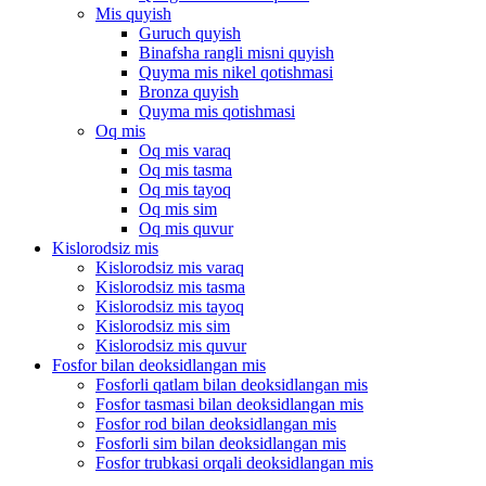
Mis quyish
Guruch quyish
Binafsha rangli misni quyish
Quyma mis nikel qotishmasi
Bronza quyish
Quyma mis qotishmasi
Oq mis
Oq mis varaq
Oq mis tasma
Oq mis tayoq
Oq mis sim
Oq mis quvur
Kislorodsiz mis
Kislorodsiz mis varaq
Kislorodsiz mis tasma
Kislorodsiz mis tayoq
Kislorodsiz mis sim
Kislorodsiz mis quvur
Fosfor bilan deoksidlangan mis
Fosforli qatlam bilan deoksidlangan mis
Fosfor tasmasi bilan deoksidlangan mis
Fosfor rod bilan deoksidlangan mis
Fosforli sim bilan deoksidlangan mis
Fosfor trubkasi orqali deoksidlangan mis