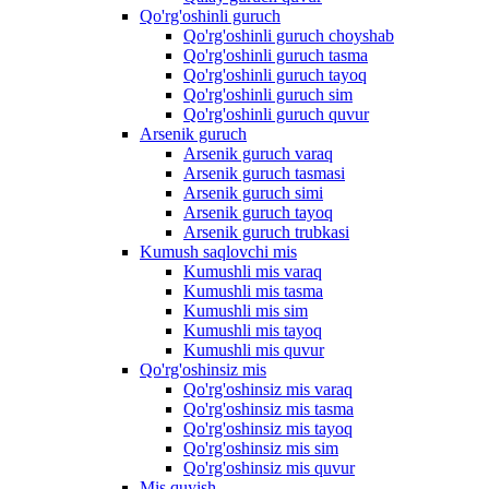
Qo'rg'oshinli guruch
Qo'rg'oshinli guruch choyshab
Qo'rg'oshinli guruch tasma
Qo'rg'oshinli guruch tayoq
Qo'rg'oshinli guruch sim
Qo'rg'oshinli guruch quvur
Arsenik guruch
Arsenik guruch varaq
Arsenik guruch tasmasi
Arsenik guruch simi
Arsenik guruch tayoq
Arsenik guruch trubkasi
Kumush saqlovchi mis
Kumushli mis varaq
Kumushli mis tasma
Kumushli mis sim
Kumushli mis tayoq
Kumushli mis quvur
Qo'rg'oshinsiz mis
Qo'rg'oshinsiz mis varaq
Qo'rg'oshinsiz mis tasma
Qo'rg'oshinsiz mis tayoq
Qo'rg'oshinsiz mis sim
Qo'rg'oshinsiz mis quvur
Mis quyish