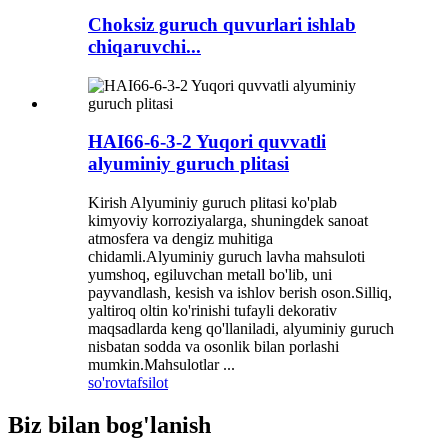
Choksiz guruch quvurlari ishlab
chiqaruvchi...
HAI66-6-3-2 Yuqori quvvatli
alyuminiy guruch plitasi
Kirish Alyuminiy guruch plitasi ko'plab
kimyoviy korroziyalarga, shuningdek sanoat
atmosfera va dengiz muhitiga
chidamli.Alyuminiy guruch lavha mahsuloti
yumshoq, egiluvchan metall bo'lib, uni
payvandlash, kesish va ishlov berish oson.Silliq,
yaltiroq oltin ko'rinishi tufayli dekorativ
maqsadlarda keng qo'llaniladi, alyuminiy guruch
nisbatan sodda va osonlik bilan porlashi
mumkin.Mahsulotlar ...
so'rov
tafsilot
Biz bilan bog'lanish