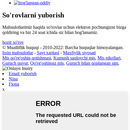
So'rovlarni yuborish
Mahsulotlarimiz haqida so'rovlar uchun elektron pochtangizni bizga
qoldiring va biz 24 soat ichida siz bilan bog'lanamiz.
hozir so'rov
© Mualliflik huquqi - 2010-2022: Barcha huquqlar himoyalangan.
Issiq mahsulotlar
-
Sayt xaritasi
-
Maxfiylik siyosati
Mis qo'rg'oshin qotishmasi
,
Kumush saqlovchi mis
,
Mis nikellari
,
Guruch quvur
,
Qo'rg'oshinsiz mis
,
Guruch bilan qoplangan sim
,
Email yuborish
Nina
Fiona
x