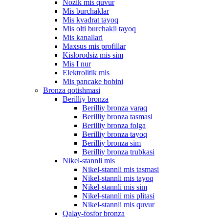
Nozik mis quvur
Mis burchaklar
Mis kvadrat tayoq
Mis olti burchakli tayoq
Mis kanallari
Maxsus mis profillar
Kislorodsiz mis sim
Mis I nur
Elektrolitik mis
Mis pancake bobini
Bronza qotishmasi
Berilliy bronza
Berilliy bronza varaq
Berilliy bronza tasmasi
Berilliy bronza folga
Berilliy bronza tayoq
Berilliy bronza sim
Berilliy bronza trubkasi
Nikel-stannli mis
Nikel-stannli mis tasmasi
Nikel-stannli mis tayoq
Nikel-stannli mis sim
Nikel-stannli mis plitasi
Nikel-stannli mis quvur
Qalay-fosfor bronza