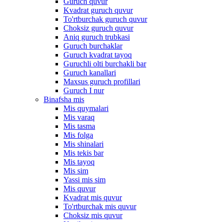
Guruch quvur
Kvadrat guruch quvur
To'rtburchak guruch quvur
Choksiz guruch quvur
Aniq guruch trubkasi
Guruch burchaklar
Guruch kvadrat tayoq
Guruchli olti burchakli bar
Guruch kanallari
Maxsus guruch profillari
Guruch I nur
Binafsha mis
Mis quymalari
Mis varaq
Mis tasma
Mis folga
Mis shinalari
Mis tekis bar
Mis tayoq
Mis sim
Yassi mis sim
Mis quvur
Kvadrat mis quvur
To'rtburchak mis quvur
Choksiz mis quvur