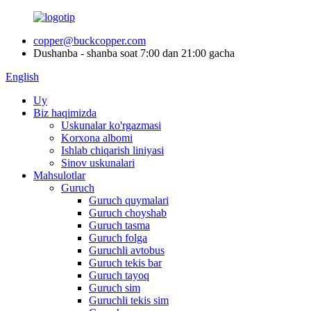
copper@buckcopper.com
Dushanba - shanba soat 7:00 dan 21:00 gacha
English
Uy
Biz haqimizda
Uskunalar ko'rgazmasi
Korxona albomi
Ishlab chiqarish liniyasi
Sinov uskunalari
Mahsulotlar
Guruch
Guruch quymalari
Guruch choyshab
Guruch tasma
Guruch folga
Guruchli avtobus
Guruch tekis bar
Guruch tayoq
Guruch sim
Guruchli tekis sim