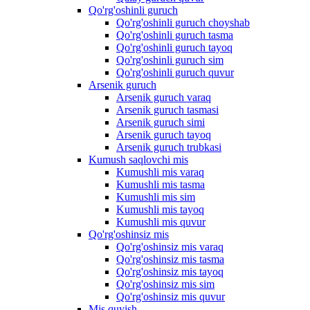
Qo'rg'oshinli guruch
Qo'rg'oshinli guruch choyshab
Qo'rg'oshinli guruch tasma
Qo'rg'oshinli guruch tayoq
Qo'rg'oshinli guruch sim
Qo'rg'oshinli guruch quvur
Arsenik guruch
Arsenik guruch varaq
Arsenik guruch tasmasi
Arsenik guruch simi
Arsenik guruch tayoq
Arsenik guruch trubkasi
Kumush saqlovchi mis
Kumushli mis varaq
Kumushli mis tasma
Kumushli mis sim
Kumushli mis tayoq
Kumushli mis quvur
Qo'rg'oshinsiz mis
Qo'rg'oshinsiz mis varaq
Qo'rg'oshinsiz mis tasma
Qo'rg'oshinsiz mis tayoq
Qo'rg'oshinsiz mis sim
Qo'rg'oshinsiz mis quvur
Mis quyish